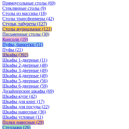
Прямоугольные столы
(69)
Стеклянные столы
(9)
Столы из массива
(18)
Столы трансформеры
(42)
Стулья, табуреты
(127)
Столы журнальные
(121)
Письменные столы
(30)
Консоли
(19)
Пуфы, банкетки
(51)
Пуфы
(21)
Шкафы
(392)
Шкафы 1-дверные
(11)
Шкафы 2-дверные
(48)
Шкафы 3-дверные
(49)
Шкафы 4-дверные
(49)
Шкафы 5-дверные
(56)
Шкафы 6-дверные
(59)
Дизайнерские шкафы
(69)
Шкафы-купе
(42)
Шкафы для книг
(17)
Шкафы для посуды
(22)
Шкафы навесные
(36)
Шкафы угловые
(11)
Полки навесные
(29)
Стеллажи
(26)