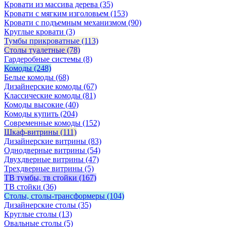
Кровати из массива дерева
(35)
Кровати с мягким изголовьем
(153)
Кровати с подъемным механизмом
(90)
Круглые кровати
(3)
Тумбы прикроватные
(113)
Столы туалетные
(78)
Гардеробные системы
(8)
Комоды
(248)
Белые комоды
(68)
Дизайнерские комоды
(67)
Классические комоды
(81)
Комоды высокие
(40)
Комоды купить
(204)
Современные комоды
(152)
Шкаф-витрины
(111)
Дизайнерские витрины
(83)
Однодверные витрины
(54)
Двухдверные витрины
(47)
Трехдверные витрины
(5)
ТВ тумбы, тв стойки
(167)
ТВ стойки
(36)
Столы, столы-трансформеры
(104)
Дизайнерские столы
(35)
Круглые столы
(13)
Овальные столы
(5)