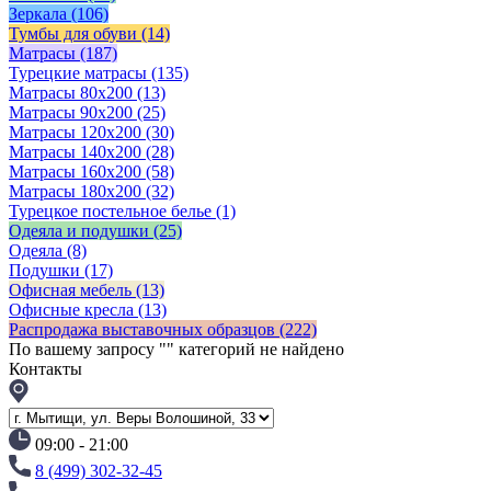
Зеркала
(106)
Тумбы для обуви
(14)
Матрасы
(187)
Турецкие матрасы
(135)
Матрасы 80x200
(13)
Матрасы 90х200
(25)
Матрасы 120х200
(30)
Матрасы 140х200
(28)
Матрасы 160х200
(58)
Матрасы 180х200
(32)
Турецкое постельное белье
(1)
Одеяла и подушки
(25)
Одеяла
(8)
Подушки
(17)
Офисная мебель
(13)
Офисные кресла
(13)
Распродажа выставочных образцов
(222)
По вашему запросу "
" категорий не найдено
Контакты
09:00 - 21:00
8 (499) 302-32-45