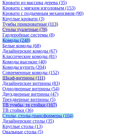
Кровати из массива дерева
(35)
Кровати с мягким изголовьем
(153)
Кровати с подъемным механизмом
(90)
Круглые кровати
(3)
Тумбы прикроватные
(113)
Столы туалетные
(78)
Гардеробные системы
(8)
Комоды
(248)
Белые комоды
(68)
Дизайнерские комоды
(67)
Классические комоды
(81)
Комоды высокие
(40)
Комоды купить
(204)
Современные комоды
(152)
Шкаф-витрины
(111)
Дизайнерские витрины
(83)
Однодверные витрины
(54)
Двухдверные витрины
(47)
Трехдверные витрины
(5)
ТВ тумбы, тв стойки
(167)
ТВ стойки
(36)
Столы, столы-трансформеры
(104)
Дизайнерские столы
(35)
Круглые столы
(13)
Овальные столы
(5)