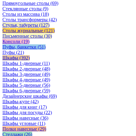
Прямоугольные столы
(69)
Стеклянные столы
(9)
Столы из массива
(18)
Столы трансформеры
(42)
Стулья, табуреты
(127)
Столы журнальные
(121)
Письменные столы
(30)
Консоли
(19)
Пуфы, банкетки
(51)
Пуфы
(21)
Шкафы
(392)
Шкафы 1-дверные
(11)
Шкафы 2-дверные
(48)
Шкафы 3-дверные
(49)
Шкафы 4-дверные
(49)
Шкафы 5-дверные
(56)
Шкафы 6-дверные
(59)
Дизайнерские шкафы
(69)
Шкафы-купе
(42)
Шкафы для книг
(17)
Шкафы для посуды
(22)
Шкафы навесные
(36)
Шкафы угловые
(11)
Полки навесные
(29)
Стеллажи
(26)