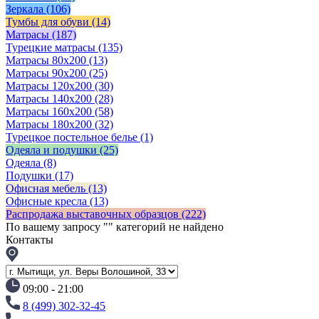
Зеркала
(106)
Тумбы для обуви
(14)
Матрасы
(187)
Турецкие матрасы
(135)
Матрасы 80x200
(13)
Матрасы 90х200
(25)
Матрасы 120х200
(30)
Матрасы 140х200
(28)
Матрасы 160х200
(58)
Матрасы 180х200
(32)
Турецкое постельное белье
(1)
Одеяла и подушки
(25)
Одеяла
(8)
Подушки
(17)
Офисная мебель
(13)
Офисные кресла
(13)
Распродажа выставочных образцов
(222)
По вашему запросу "
" категорий не найдено
Контакты
09:00 - 21:00
8 (499) 302-32-45