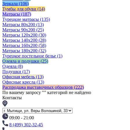
Зеркала
(106)
Тумбы для обуви
(14)
Матрасы
(187)
Турецкие матрасы
(135)
Матрасы 80x200
(13)
Матрасы 90х200
(25)
Матрасы 120х200
(30)
Матрасы 140х200
(28)
Матрасы 160х200
(58)
Матрасы 180х200
(32)
Турецкое постельное белье
(1)
Одеяла и подушки
(25)
Одеяла
(8)
Подушки
(17)
Офисная мебель
(13)
Офисные кресла
(13)
Распродажа выставочных образцов
(222)
По вашему запросу "
" категорий не найдено
Контакты
09:00 - 21:00
8 (499) 302-32-45