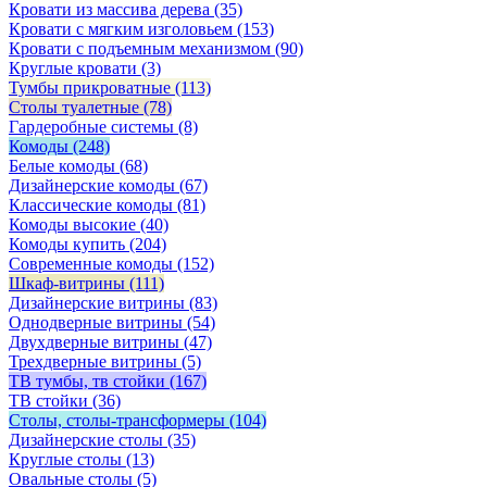
Кровати из массива дерева
(35)
Кровати с мягким изголовьем
(153)
Кровати с подъемным механизмом
(90)
Круглые кровати
(3)
Тумбы прикроватные
(113)
Столы туалетные
(78)
Гардеробные системы
(8)
Комоды
(248)
Белые комоды
(68)
Дизайнерские комоды
(67)
Классические комоды
(81)
Комоды высокие
(40)
Комоды купить
(204)
Современные комоды
(152)
Шкаф-витрины
(111)
Дизайнерские витрины
(83)
Однодверные витрины
(54)
Двухдверные витрины
(47)
Трехдверные витрины
(5)
ТВ тумбы, тв стойки
(167)
ТВ стойки
(36)
Столы, столы-трансформеры
(104)
Дизайнерские столы
(35)
Круглые столы
(13)
Овальные столы
(5)