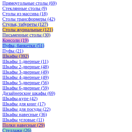
Прямоугольные столы
(69)
Стеклянные столы
(9)
Столы из массива
(18)
Столы трансформеры
(42)
Стулья, табуреты
(127)
Столы журнальные
(121)
Письменные столы
(30)
Консоли
(19)
Пуфы, банкетки
(51)
Пуфы
(21)
Шкафы
(392)
Шкафы 1-дверные
(11)
Шкафы 2-дверные
(48)
Шкафы 3-дверные
(49)
Шкафы 4-дверные
(49)
Шкафы 5-дверные
(56)
Шкафы 6-дверные
(59)
Дизайнерские шкафы
(69)
Шкафы-купе
(42)
Шкафы для книг
(17)
Шкафы для посуды
(22)
Шкафы навесные
(36)
Шкафы угловые
(11)
Полки навесные
(29)
Стеллажи
(26)