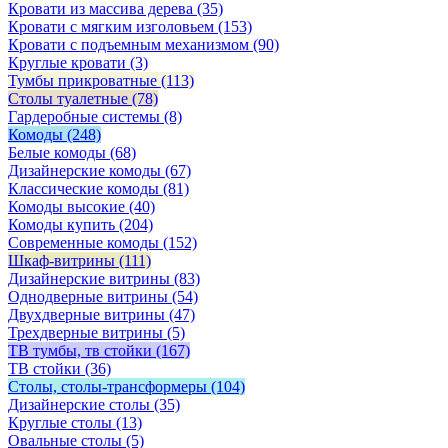
Кровати из массива дерева
(35)
Кровати с мягким изголовьем
(153)
Кровати с подъемным механизмом
(90)
Круглые кровати
(3)
Тумбы прикроватные
(113)
Столы туалетные
(78)
Гардеробные системы
(8)
Комоды
(248)
Белые комоды
(68)
Дизайнерские комоды
(67)
Классические комоды
(81)
Комоды высокие
(40)
Комоды купить
(204)
Современные комоды
(152)
Шкаф-витрины
(111)
Дизайнерские витрины
(83)
Однодверные витрины
(54)
Двухдверные витрины
(47)
Трехдверные витрины
(5)
ТВ тумбы, тв стойки
(167)
ТВ стойки
(36)
Столы, столы-трансформеры
(104)
Дизайнерские столы
(35)
Круглые столы
(13)
Овальные столы
(5)