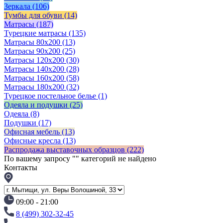
Зеркала
(106)
Тумбы для обуви
(14)
Матрасы
(187)
Турецкие матрасы
(135)
Матрасы 80x200
(13)
Матрасы 90х200
(25)
Матрасы 120х200
(30)
Матрасы 140х200
(28)
Матрасы 160х200
(58)
Матрасы 180х200
(32)
Турецкое постельное белье
(1)
Одеяла и подушки
(25)
Одеяла
(8)
Подушки
(17)
Офисная мебель
(13)
Офисные кресла
(13)
Распродажа выставочных образцов
(222)
По вашему запросу "
" категорий не найдено
Контакты
09:00 - 21:00
8 (499) 302-32-45