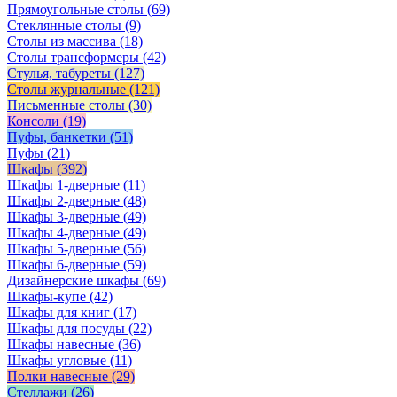
Прямоугольные столы
(69)
Стеклянные столы
(9)
Столы из массива
(18)
Столы трансформеры
(42)
Стулья, табуреты
(127)
Столы журнальные
(121)
Письменные столы
(30)
Консоли
(19)
Пуфы, банкетки
(51)
Пуфы
(21)
Шкафы
(392)
Шкафы 1-дверные
(11)
Шкафы 2-дверные
(48)
Шкафы 3-дверные
(49)
Шкафы 4-дверные
(49)
Шкафы 5-дверные
(56)
Шкафы 6-дверные
(59)
Дизайнерские шкафы
(69)
Шкафы-купе
(42)
Шкафы для книг
(17)
Шкафы для посуды
(22)
Шкафы навесные
(36)
Шкафы угловые
(11)
Полки навесные
(29)
Стеллажи
(26)