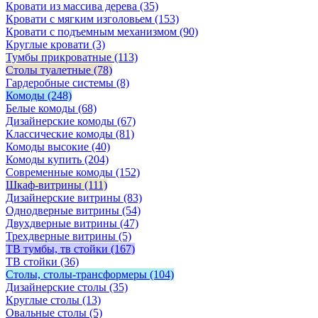
Кровати из массива дерева
(35)
Кровати с мягким изголовьем
(153)
Кровати с подъемным механизмом
(90)
Круглые кровати
(3)
Тумбы прикроватные
(113)
Столы туалетные
(78)
Гардеробные системы
(8)
Комоды
(248)
Белые комоды
(68)
Дизайнерские комоды
(67)
Классические комоды
(81)
Комоды высокие
(40)
Комоды купить
(204)
Современные комоды
(152)
Шкаф-витрины
(111)
Дизайнерские витрины
(83)
Однодверные витрины
(54)
Двухдверные витрины
(47)
Трехдверные витрины
(5)
ТВ тумбы, тв стойки
(167)
ТВ стойки
(36)
Столы, столы-трансформеры
(104)
Дизайнерские столы
(35)
Круглые столы
(13)
Овальные столы
(5)