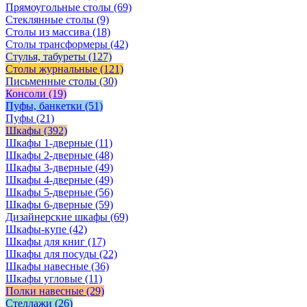
Прямоугольные столы
(69)
Стеклянные столы
(9)
Столы из массива
(18)
Столы трансформеры
(42)
Стулья, табуреты
(127)
Столы журнальные
(121)
Письменные столы
(30)
Консоли
(19)
Пуфы, банкетки
(51)
Пуфы
(21)
Шкафы
(392)
Шкафы 1-дверные
(11)
Шкафы 2-дверные
(48)
Шкафы 3-дверные
(49)
Шкафы 4-дверные
(49)
Шкафы 5-дверные
(56)
Шкафы 6-дверные
(59)
Дизайнерские шкафы
(69)
Шкафы-купе
(42)
Шкафы для книг
(17)
Шкафы для посуды
(22)
Шкафы навесные
(36)
Шкафы угловые
(11)
Полки навесные
(29)
Стеллажи
(26)