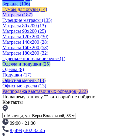
Зеркала
(106)
Тумбы для обуви
(14)
Матрасы
(187)
Турецкие матрасы
(135)
Матрасы 80x200
(13)
Матрасы 90х200
(25)
Матрасы 120х200
(30)
Матрасы 140х200
(28)
Матрасы 160х200
(58)
Матрасы 180х200
(32)
Турецкое постельное белье
(1)
Одеяла и подушки
(25)
Одеяла
(8)
Подушки
(17)
Офисная мебель
(13)
Офисные кресла
(13)
Распродажа выставочных образцов
(222)
По вашему запросу "
" категорий не найдено
Контакты
09:00 - 21:00
8 (499) 302-32-45