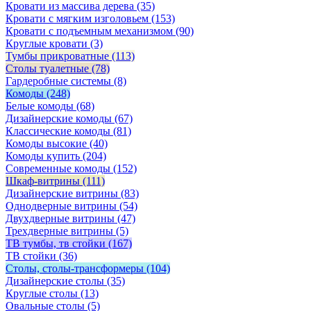
Кровати из массива дерева
(35)
Кровати с мягким изголовьем
(153)
Кровати с подъемным механизмом
(90)
Круглые кровати
(3)
Тумбы прикроватные
(113)
Столы туалетные
(78)
Гардеробные системы
(8)
Комоды
(248)
Белые комоды
(68)
Дизайнерские комоды
(67)
Классические комоды
(81)
Комоды высокие
(40)
Комоды купить
(204)
Современные комоды
(152)
Шкаф-витрины
(111)
Дизайнерские витрины
(83)
Однодверные витрины
(54)
Двухдверные витрины
(47)
Трехдверные витрины
(5)
ТВ тумбы, тв стойки
(167)
ТВ стойки
(36)
Столы, столы-трансформеры
(104)
Дизайнерские столы
(35)
Круглые столы
(13)
Овальные столы
(5)