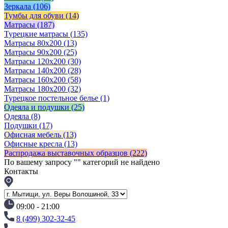
Зеркала
(106)
Тумбы для обуви
(14)
Матрасы
(187)
Турецкие матрасы
(135)
Матрасы 80x200
(13)
Матрасы 90х200
(25)
Матрасы 120х200
(30)
Матрасы 140х200
(28)
Матрасы 160х200
(58)
Матрасы 180х200
(32)
Турецкое постельное белье
(1)
Одеяла и подушки
(25)
Одеяла
(8)
Подушки
(17)
Офисная мебель
(13)
Офисные кресла
(13)
Распродажа выставочных образцов
(222)
По вашему запросу "
" категорий не найдено
Контакты
09:00 - 21:00
8 (499) 302-32-45