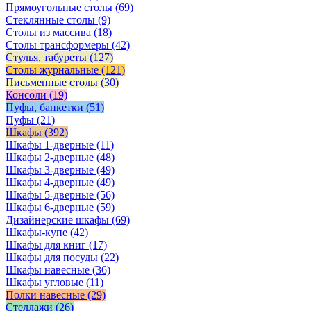
Прямоугольные столы
(69)
Стеклянные столы
(9)
Столы из массива
(18)
Столы трансформеры
(42)
Стулья, табуреты
(127)
Столы журнальные
(121)
Письменные столы
(30)
Консоли
(19)
Пуфы, банкетки
(51)
Пуфы
(21)
Шкафы
(392)
Шкафы 1-дверные
(11)
Шкафы 2-дверные
(48)
Шкафы 3-дверные
(49)
Шкафы 4-дверные
(49)
Шкафы 5-дверные
(56)
Шкафы 6-дверные
(59)
Дизайнерские шкафы
(69)
Шкафы-купе
(42)
Шкафы для книг
(17)
Шкафы для посуды
(22)
Шкафы навесные
(36)
Шкафы угловые
(11)
Полки навесные
(29)
Стеллажи
(26)