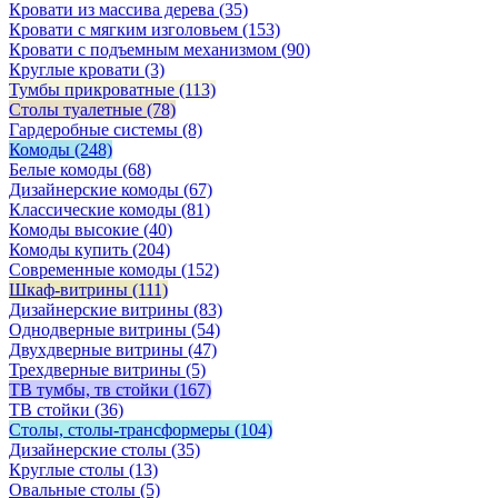
Кровати из массива дерева
(35)
Кровати с мягким изголовьем
(153)
Кровати с подъемным механизмом
(90)
Круглые кровати
(3)
Тумбы прикроватные
(113)
Столы туалетные
(78)
Гардеробные системы
(8)
Комоды
(248)
Белые комоды
(68)
Дизайнерские комоды
(67)
Классические комоды
(81)
Комоды высокие
(40)
Комоды купить
(204)
Современные комоды
(152)
Шкаф-витрины
(111)
Дизайнерские витрины
(83)
Однодверные витрины
(54)
Двухдверные витрины
(47)
Трехдверные витрины
(5)
ТВ тумбы, тв стойки
(167)
ТВ стойки
(36)
Столы, столы-трансформеры
(104)
Дизайнерские столы
(35)
Круглые столы
(13)
Овальные столы
(5)