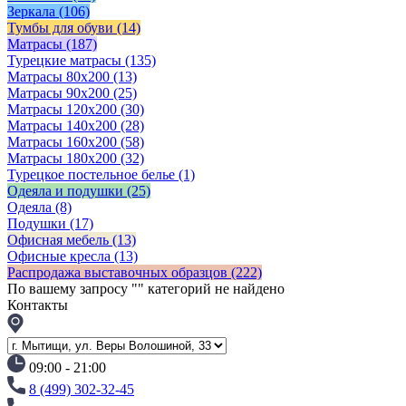
Зеркала
(106)
Тумбы для обуви
(14)
Матрасы
(187)
Турецкие матрасы
(135)
Матрасы 80x200
(13)
Матрасы 90х200
(25)
Матрасы 120х200
(30)
Матрасы 140х200
(28)
Матрасы 160х200
(58)
Матрасы 180х200
(32)
Турецкое постельное белье
(1)
Одеяла и подушки
(25)
Одеяла
(8)
Подушки
(17)
Офисная мебель
(13)
Офисные кресла
(13)
Распродажа выставочных образцов
(222)
По вашему запросу "
" категорий не найдено
Контакты
09:00 - 21:00
8 (499) 302-32-45