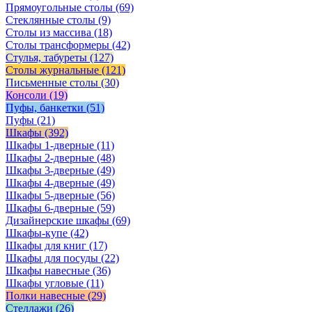
Прямоугольные столы
(69)
Стеклянные столы
(9)
Столы из массива
(18)
Столы трансформеры
(42)
Стулья, табуреты
(127)
Столы журнальные
(121)
Письменные столы
(30)
Консоли
(19)
Пуфы, банкетки
(51)
Пуфы
(21)
Шкафы
(392)
Шкафы 1-дверные
(11)
Шкафы 2-дверные
(48)
Шкафы 3-дверные
(49)
Шкафы 4-дверные
(49)
Шкафы 5-дверные
(56)
Шкафы 6-дверные
(59)
Дизайнерские шкафы
(69)
Шкафы-купе
(42)
Шкафы для книг
(17)
Шкафы для посуды
(22)
Шкафы навесные
(36)
Шкафы угловые
(11)
Полки навесные
(29)
Стеллажи
(26)