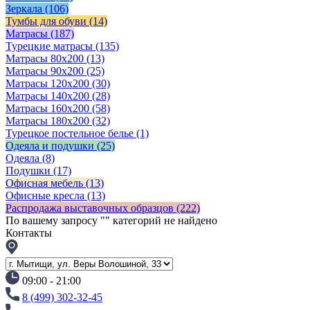
Зеркала
(106)
Тумбы для обуви
(14)
Матрасы
(187)
Турецкие матрасы
(135)
Матрасы 80x200
(13)
Матрасы 90х200
(25)
Матрасы 120х200
(30)
Матрасы 140х200
(28)
Матрасы 160х200
(58)
Матрасы 180х200
(32)
Турецкое постельное белье
(1)
Одеяла и подушки
(25)
Одеяла
(8)
Подушки
(17)
Офисная мебель
(13)
Офисные кресла
(13)
Распродажа выставочных образцов
(222)
По вашему запросу "
" категорий не найдено
Контакты
09:00 - 21:00
8 (499) 302-32-45