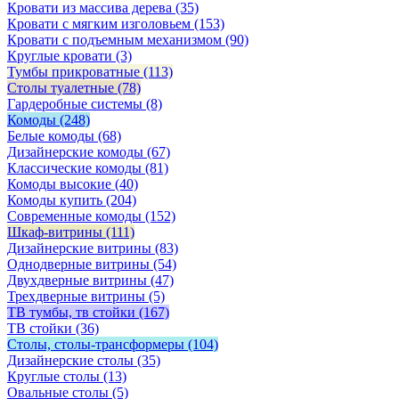
Кровати из массива дерева
(35)
Кровати с мягким изголовьем
(153)
Кровати с подъемным механизмом
(90)
Круглые кровати
(3)
Тумбы прикроватные
(113)
Столы туалетные
(78)
Гардеробные системы
(8)
Комоды
(248)
Белые комоды
(68)
Дизайнерские комоды
(67)
Классические комоды
(81)
Комоды высокие
(40)
Комоды купить
(204)
Современные комоды
(152)
Шкаф-витрины
(111)
Дизайнерские витрины
(83)
Однодверные витрины
(54)
Двухдверные витрины
(47)
Трехдверные витрины
(5)
ТВ тумбы, тв стойки
(167)
ТВ стойки
(36)
Столы, столы-трансформеры
(104)
Дизайнерские столы
(35)
Круглые столы
(13)
Овальные столы
(5)