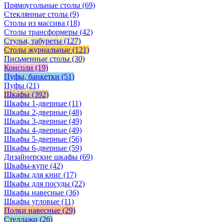
Прямоугольные столы
(69)
Стеклянные столы
(9)
Столы из массива
(18)
Столы трансформеры
(42)
Стулья, табуреты
(127)
Столы журнальные
(121)
Письменные столы
(30)
Консоли
(19)
Пуфы, банкетки
(51)
Пуфы
(21)
Шкафы
(392)
Шкафы 1-дверные
(11)
Шкафы 2-дверные
(48)
Шкафы 3-дверные
(49)
Шкафы 4-дверные
(49)
Шкафы 5-дверные
(56)
Шкафы 6-дверные
(59)
Дизайнерские шкафы
(69)
Шкафы-купе
(42)
Шкафы для книг
(17)
Шкафы для посуды
(22)
Шкафы навесные
(36)
Шкафы угловые
(11)
Полки навесные
(29)
Стеллажи
(26)