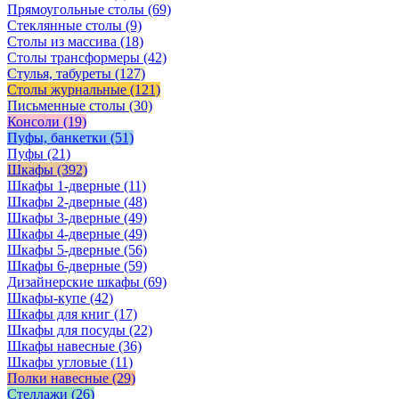
Прямоугольные столы
(69)
Стеклянные столы
(9)
Столы из массива
(18)
Столы трансформеры
(42)
Стулья, табуреты
(127)
Столы журнальные
(121)
Письменные столы
(30)
Консоли
(19)
Пуфы, банкетки
(51)
Пуфы
(21)
Шкафы
(392)
Шкафы 1-дверные
(11)
Шкафы 2-дверные
(48)
Шкафы 3-дверные
(49)
Шкафы 4-дверные
(49)
Шкафы 5-дверные
(56)
Шкафы 6-дверные
(59)
Дизайнерские шкафы
(69)
Шкафы-купе
(42)
Шкафы для книг
(17)
Шкафы для посуды
(22)
Шкафы навесные
(36)
Шкафы угловые
(11)
Полки навесные
(29)
Стеллажи
(26)