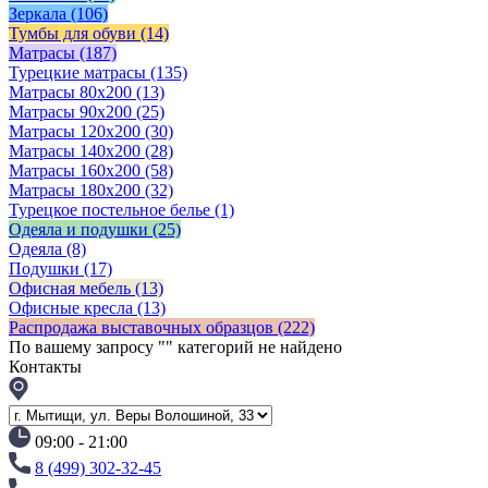
Зеркала
(106)
Тумбы для обуви
(14)
Матрасы
(187)
Турецкие матрасы
(135)
Матрасы 80x200
(13)
Матрасы 90х200
(25)
Матрасы 120х200
(30)
Матрасы 140х200
(28)
Матрасы 160х200
(58)
Матрасы 180х200
(32)
Турецкое постельное белье
(1)
Одеяла и подушки
(25)
Одеяла
(8)
Подушки
(17)
Офисная мебель
(13)
Офисные кресла
(13)
Распродажа выставочных образцов
(222)
По вашему запросу "
" категорий не найдено
Контакты
09:00 - 21:00
8 (499) 302-32-45