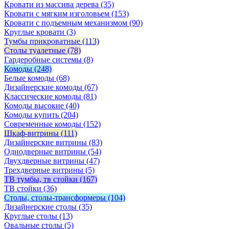
Кровати из массива дерева
(35)
Кровати с мягким изголовьем
(153)
Кровати с подъемным механизмом
(90)
Круглые кровати
(3)
Тумбы прикроватные
(113)
Столы туалетные
(78)
Гардеробные системы
(8)
Комоды
(248)
Белые комоды
(68)
Дизайнерские комоды
(67)
Классические комоды
(81)
Комоды высокие
(40)
Комоды купить
(204)
Современные комоды
(152)
Шкаф-витрины
(111)
Дизайнерские витрины
(83)
Однодверные витрины
(54)
Двухдверные витрины
(47)
Трехдверные витрины
(5)
ТВ тумбы, тв стойки
(167)
ТВ стойки
(36)
Столы, столы-трансформеры
(104)
Дизайнерские столы
(35)
Круглые столы
(13)
Овальные столы
(5)