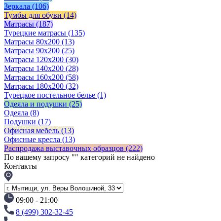
Зеркала
(106)
Тумбы для обуви
(14)
Матрасы
(187)
Турецкие матрасы
(135)
Матрасы 80x200
(13)
Матрасы 90х200
(25)
Матрасы 120х200
(30)
Матрасы 140х200
(28)
Матрасы 160х200
(58)
Матрасы 180х200
(32)
Турецкое постельное белье
(1)
Одеяла и подушки
(25)
Одеяла
(8)
Подушки
(17)
Офисная мебель
(13)
Офисные кресла
(13)
Распродажа выставочных образцов
(222)
По вашему запросу "
" категорий не найдено
Контакты
09:00 - 21:00
8 (499) 302-32-45