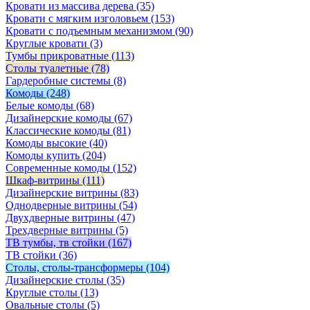
Кровати из массива дерева
(35)
Кровати с мягким изголовьем
(153)
Кровати с подъемным механизмом
(90)
Круглые кровати
(3)
Тумбы прикроватные
(113)
Столы туалетные
(78)
Гардеробные системы
(8)
Комоды
(248)
Белые комоды
(68)
Дизайнерские комоды
(67)
Классические комоды
(81)
Комоды высокие
(40)
Комоды купить
(204)
Современные комоды
(152)
Шкаф-витрины
(111)
Дизайнерские витрины
(83)
Однодверные витрины
(54)
Двухдверные витрины
(47)
Трехдверные витрины
(5)
ТВ тумбы, тв стойки
(167)
ТВ стойки
(36)
Столы, столы-трансформеры
(104)
Дизайнерские столы
(35)
Круглые столы
(13)
Овальные столы
(5)