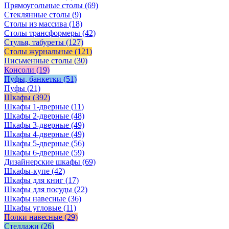
Прямоугольные столы
(69)
Стеклянные столы
(9)
Столы из массива
(18)
Столы трансформеры
(42)
Стулья, табуреты
(127)
Столы журнальные
(121)
Письменные столы
(30)
Консоли
(19)
Пуфы, банкетки
(51)
Пуфы
(21)
Шкафы
(392)
Шкафы 1-дверные
(11)
Шкафы 2-дверные
(48)
Шкафы 3-дверные
(49)
Шкафы 4-дверные
(49)
Шкафы 5-дверные
(56)
Шкафы 6-дверные
(59)
Дизайнерские шкафы
(69)
Шкафы-купе
(42)
Шкафы для книг
(17)
Шкафы для посуды
(22)
Шкафы навесные
(36)
Шкафы угловые
(11)
Полки навесные
(29)
Стеллажи
(26)