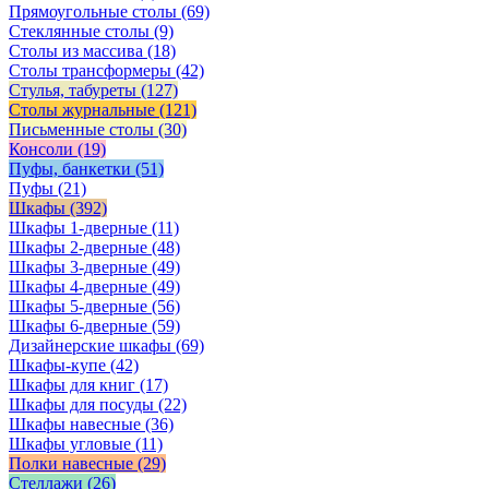
Прямоугольные столы
(69)
Стеклянные столы
(9)
Столы из массива
(18)
Столы трансформеры
(42)
Стулья, табуреты
(127)
Столы журнальные
(121)
Письменные столы
(30)
Консоли
(19)
Пуфы, банкетки
(51)
Пуфы
(21)
Шкафы
(392)
Шкафы 1-дверные
(11)
Шкафы 2-дверные
(48)
Шкафы 3-дверные
(49)
Шкафы 4-дверные
(49)
Шкафы 5-дверные
(56)
Шкафы 6-дверные
(59)
Дизайнерские шкафы
(69)
Шкафы-купе
(42)
Шкафы для книг
(17)
Шкафы для посуды
(22)
Шкафы навесные
(36)
Шкафы угловые
(11)
Полки навесные
(29)
Стеллажи
(26)