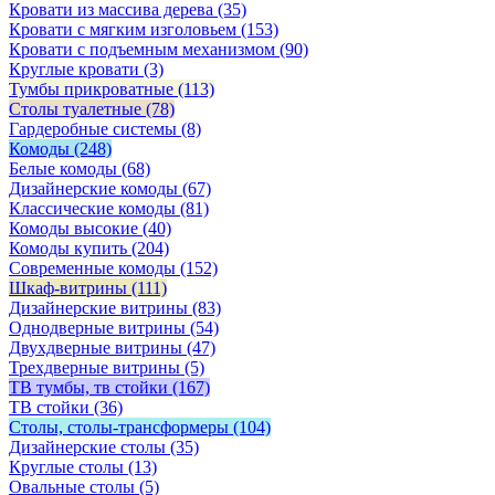
Кровати из массива дерева
(35)
Кровати с мягким изголовьем
(153)
Кровати с подъемным механизмом
(90)
Круглые кровати
(3)
Тумбы прикроватные
(113)
Столы туалетные
(78)
Гардеробные системы
(8)
Комоды
(248)
Белые комоды
(68)
Дизайнерские комоды
(67)
Классические комоды
(81)
Комоды высокие
(40)
Комоды купить
(204)
Современные комоды
(152)
Шкаф-витрины
(111)
Дизайнерские витрины
(83)
Однодверные витрины
(54)
Двухдверные витрины
(47)
Трехдверные витрины
(5)
ТВ тумбы, тв стойки
(167)
ТВ стойки
(36)
Столы, столы-трансформеры
(104)
Дизайнерские столы
(35)
Круглые столы
(13)
Овальные столы
(5)