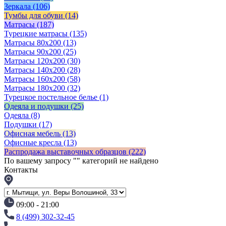
Зеркала
(106)
Тумбы для обуви
(14)
Матрасы
(187)
Турецкие матрасы
(135)
Матрасы 80x200
(13)
Матрасы 90х200
(25)
Матрасы 120х200
(30)
Матрасы 140х200
(28)
Матрасы 160х200
(58)
Матрасы 180х200
(32)
Турецкое постельное белье
(1)
Одеяла и подушки
(25)
Одеяла
(8)
Подушки
(17)
Офисная мебель
(13)
Офисные кресла
(13)
Распродажа выставочных образцов
(222)
По вашему запросу "
" категорий не найдено
Контакты
09:00 - 21:00
8 (499) 302-32-45