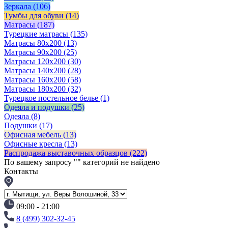
Зеркала
(106)
Тумбы для обуви
(14)
Матрасы
(187)
Турецкие матрасы
(135)
Матрасы 80x200
(13)
Матрасы 90х200
(25)
Матрасы 120х200
(30)
Матрасы 140х200
(28)
Матрасы 160х200
(58)
Матрасы 180х200
(32)
Турецкое постельное белье
(1)
Одеяла и подушки
(25)
Одеяла
(8)
Подушки
(17)
Офисная мебель
(13)
Офисные кресла
(13)
Распродажа выставочных образцов
(222)
По вашему запросу "
" категорий не найдено
Контакты
09:00 - 21:00
8 (499) 302-32-45