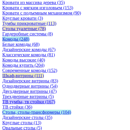
Кровати из массива дерева
(35)
Кровати с мягким изголовьем
(153)
Кровати с подъемным механизмом
(90)
Круглые кровати
(3)
Тумбы прикроватные
(113)
Столы туалетные
(78)
Гардеробные системы
(8)
Комоды
(248)
Белые комоды
(68)
Дизайнерские комоды
(67)
Классические комоды
(81)
Комоды высокие
(40)
Комоды купить
(204)
Современные комоды
(152)
Шкаф-витрины
(111)
Дизайнерские витрины
(83)
Однодверные витрины
(54)
Двухдверные витрины
(47)
Трехдверные витрины
(5)
ТВ тумбы, тв стойки
(167)
ТВ стойки
(36)
Столы, столы-трансформеры
(104)
Дизайнерские столы
(35)
Круглые столы
(13)
Овальные столы
(5)