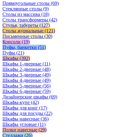
Прямоугольные столы
(69)
Стеклянные столы
(9)
Столы из массива
(18)
Столы трансформеры
(42)
Стулья, табуреты
(127)
Столы журнальные
(121)
Письменные столы
(30)
Консоли
(19)
Пуфы, банкетки
(51)
Пуфы
(21)
Шкафы
(392)
Шкафы 1-дверные
(11)
Шкафы 2-дверные
(48)
Шкафы 3-дверные
(49)
Шкафы 4-дверные
(49)
Шкафы 5-дверные
(56)
Шкафы 6-дверные
(59)
Дизайнерские шкафы
(69)
Шкафы-купе
(42)
Шкафы для книг
(17)
Шкафы для посуды
(22)
Шкафы навесные
(36)
Шкафы угловые
(11)
Полки навесные
(29)
Стеллажи
(26)