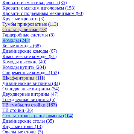
Кровати из массива дерева
(35)
Кровати с мягким изголовьем
(153)
Кровати с подъемным механизмом
(90)
Круглые кровати
(3)
Тумбы прикроватные
(113)
Столы туалетные
(78)
Гардеробные системы
(8)
Комоды
(248)
Белые комоды
(68)
Дизайнерские комоды
(67)
Классические комоды
(81)
Комоды высокие
(40)
Комоды купить
(204)
Современные комоды
(152)
Шкаф-витрины
(111)
Дизайнерские витрины
(83)
Однодверные витрины
(54)
Двухдверные витрины
(47)
Трехдверные витрины
(5)
ТВ тумбы, тв стойки
(167)
ТВ стойки
(36)
Столы, столы-трансформеры
(104)
Дизайнерские столы
(35)
Круглые столы
(13)
Овальные столы
(5)