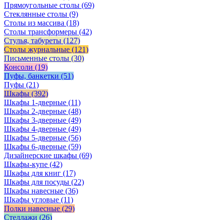
Прямоугольные столы
(69)
Стеклянные столы
(9)
Столы из массива
(18)
Столы трансформеры
(42)
Стулья, табуреты
(127)
Столы журнальные
(121)
Письменные столы
(30)
Консоли
(19)
Пуфы, банкетки
(51)
Пуфы
(21)
Шкафы
(392)
Шкафы 1-дверные
(11)
Шкафы 2-дверные
(48)
Шкафы 3-дверные
(49)
Шкафы 4-дверные
(49)
Шкафы 5-дверные
(56)
Шкафы 6-дверные
(59)
Дизайнерские шкафы
(69)
Шкафы-купе
(42)
Шкафы для книг
(17)
Шкафы для посуды
(22)
Шкафы навесные
(36)
Шкафы угловые
(11)
Полки навесные
(29)
Стеллажи
(26)