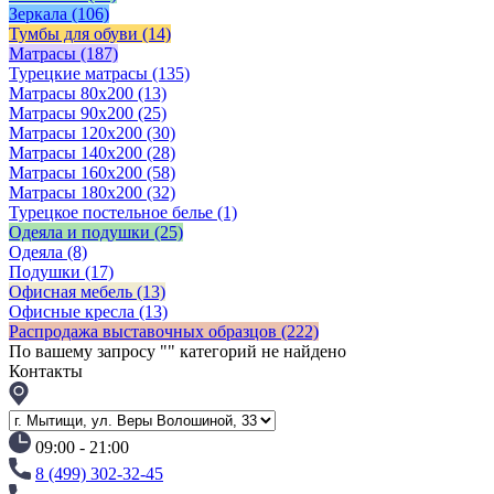
Зеркала
(106)
Тумбы для обуви
(14)
Матрасы
(187)
Турецкие матрасы
(135)
Матрасы 80x200
(13)
Матрасы 90х200
(25)
Матрасы 120х200
(30)
Матрасы 140х200
(28)
Матрасы 160х200
(58)
Матрасы 180х200
(32)
Турецкое постельное белье
(1)
Одеяла и подушки
(25)
Одеяла
(8)
Подушки
(17)
Офисная мебель
(13)
Офисные кресла
(13)
Распродажа выставочных образцов
(222)
По вашему запросу "
" категорий не найдено
Контакты
09:00 - 21:00
8 (499) 302-32-45