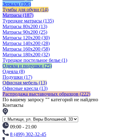
Зеркала
(106)
Тумбы для обуви
(14)
Матрасы
(187)
Турецкие матрасы
(135)
Матрасы 80x200
(13)
Матрасы 90х200
(25)
Матрасы 120х200
(30)
Матрасы 140х200
(28)
Матрасы 160х200
(58)
Матрасы 180х200
(32)
Турецкое постельное белье
(1)
Одеяла и подушки
(25)
Одеяла
(8)
Подушки
(17)
Офисная мебель
(13)
Офисные кресла
(13)
Распродажа выставочных образцов
(222)
По вашему запросу "
" категорий не найдено
Контакты
09:00 - 21:00
8 (499) 302-32-45