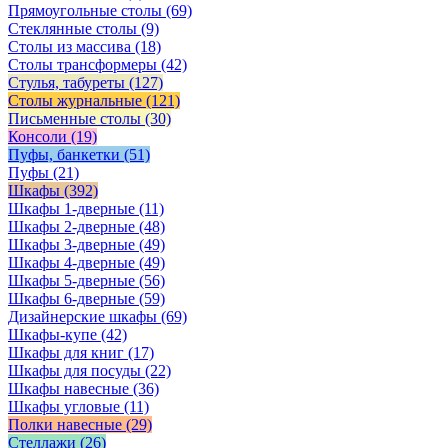
Прямоугольные столы
(69)
Стеклянные столы
(9)
Столы из массива
(18)
Столы трансформеры
(42)
Стулья, табуреты
(127)
Столы журнальные
(121)
Письменные столы
(30)
Консоли
(19)
Пуфы, банкетки
(51)
Пуфы
(21)
Шкафы
(392)
Шкафы 1-дверные
(11)
Шкафы 2-дверные
(48)
Шкафы 3-дверные
(49)
Шкафы 4-дверные
(49)
Шкафы 5-дверные
(56)
Шкафы 6-дверные
(59)
Дизайнерские шкафы
(69)
Шкафы-купе
(42)
Шкафы для книг
(17)
Шкафы для посуды
(22)
Шкафы навесные
(36)
Шкафы угловые
(11)
Полки навесные
(29)
Стеллажи
(26)