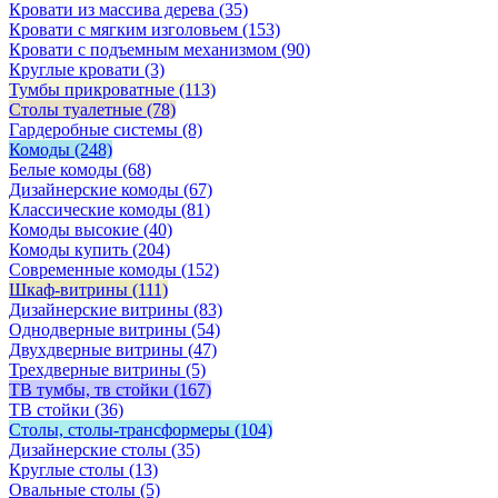
Кровати из массива дерева
(35)
Кровати с мягким изголовьем
(153)
Кровати с подъемным механизмом
(90)
Круглые кровати
(3)
Тумбы прикроватные
(113)
Столы туалетные
(78)
Гардеробные системы
(8)
Комоды
(248)
Белые комоды
(68)
Дизайнерские комоды
(67)
Классические комоды
(81)
Комоды высокие
(40)
Комоды купить
(204)
Современные комоды
(152)
Шкаф-витрины
(111)
Дизайнерские витрины
(83)
Однодверные витрины
(54)
Двухдверные витрины
(47)
Трехдверные витрины
(5)
ТВ тумбы, тв стойки
(167)
ТВ стойки
(36)
Столы, столы-трансформеры
(104)
Дизайнерские столы
(35)
Круглые столы
(13)
Овальные столы
(5)