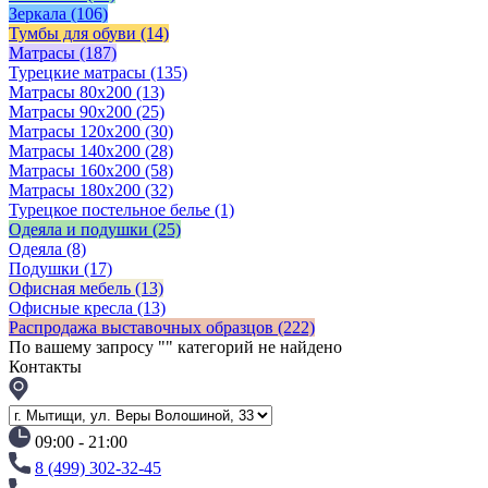
Зеркала
(106)
Тумбы для обуви
(14)
Матрасы
(187)
Турецкие матрасы
(135)
Матрасы 80x200
(13)
Матрасы 90х200
(25)
Матрасы 120х200
(30)
Матрасы 140х200
(28)
Матрасы 160х200
(58)
Матрасы 180х200
(32)
Турецкое постельное белье
(1)
Одеяла и подушки
(25)
Одеяла
(8)
Подушки
(17)
Офисная мебель
(13)
Офисные кресла
(13)
Распродажа выставочных образцов
(222)
По вашему запросу "
" категорий не найдено
Контакты
09:00 - 21:00
8 (499) 302-32-45