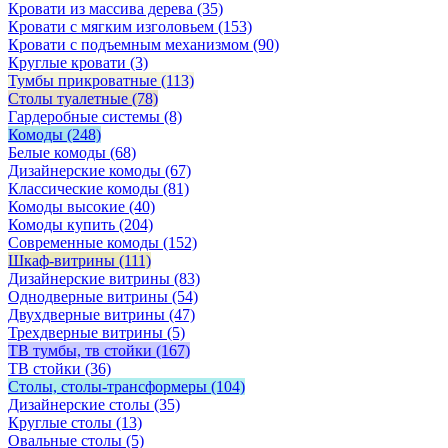
Кровати из массива дерева
(35)
Кровати с мягким изголовьем
(153)
Кровати с подъемным механизмом
(90)
Круглые кровати
(3)
Тумбы прикроватные
(113)
Столы туалетные
(78)
Гардеробные системы
(8)
Комоды
(248)
Белые комоды
(68)
Дизайнерские комоды
(67)
Классические комоды
(81)
Комоды высокие
(40)
Комоды купить
(204)
Современные комоды
(152)
Шкаф-витрины
(111)
Дизайнерские витрины
(83)
Однодверные витрины
(54)
Двухдверные витрины
(47)
Трехдверные витрины
(5)
ТВ тумбы, тв стойки
(167)
ТВ стойки
(36)
Столы, столы-трансформеры
(104)
Дизайнерские столы
(35)
Круглые столы
(13)
Овальные столы
(5)