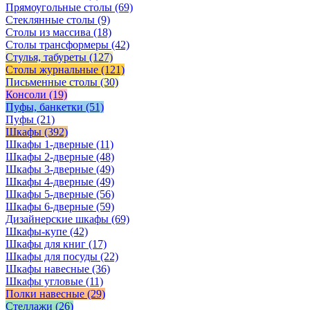
Прямоугольные столы
(69)
Стеклянные столы
(9)
Столы из массива
(18)
Столы трансформеры
(42)
Стулья, табуреты
(127)
Столы журнальные
(121)
Письменные столы
(30)
Консоли
(19)
Пуфы, банкетки
(51)
Пуфы
(21)
Шкафы
(392)
Шкафы 1-дверные
(11)
Шкафы 2-дверные
(48)
Шкафы 3-дверные
(49)
Шкафы 4-дверные
(49)
Шкафы 5-дверные
(56)
Шкафы 6-дверные
(59)
Дизайнерские шкафы
(69)
Шкафы-купе
(42)
Шкафы для книг
(17)
Шкафы для посуды
(22)
Шкафы навесные
(36)
Шкафы угловые
(11)
Полки навесные
(29)
Стеллажи
(26)