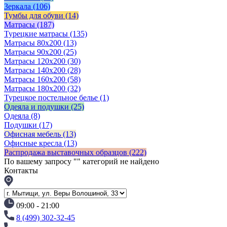
Зеркала
(106)
Тумбы для обуви
(14)
Матрасы
(187)
Турецкие матрасы
(135)
Матрасы 80x200
(13)
Матрасы 90х200
(25)
Матрасы 120х200
(30)
Матрасы 140х200
(28)
Матрасы 160х200
(58)
Матрасы 180х200
(32)
Турецкое постельное белье
(1)
Одеяла и подушки
(25)
Одеяла
(8)
Подушки
(17)
Офисная мебель
(13)
Офисные кресла
(13)
Распродажа выставочных образцов
(222)
По вашему запросу "
" категорий не найдено
Контакты
09:00 - 21:00
8 (499) 302-32-45