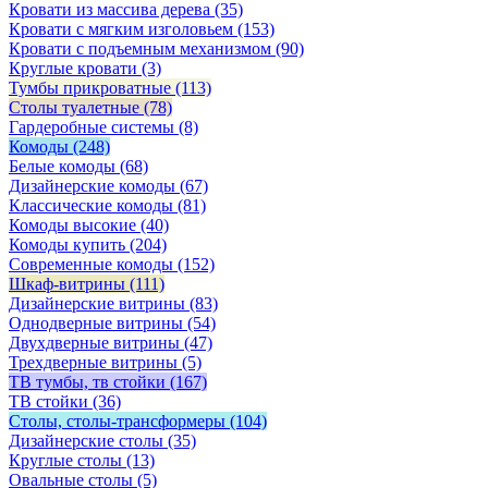
Кровати из массива дерева
(35)
Кровати с мягким изголовьем
(153)
Кровати с подъемным механизмом
(90)
Круглые кровати
(3)
Тумбы прикроватные
(113)
Столы туалетные
(78)
Гардеробные системы
(8)
Комоды
(248)
Белые комоды
(68)
Дизайнерские комоды
(67)
Классические комоды
(81)
Комоды высокие
(40)
Комоды купить
(204)
Современные комоды
(152)
Шкаф-витрины
(111)
Дизайнерские витрины
(83)
Однодверные витрины
(54)
Двухдверные витрины
(47)
Трехдверные витрины
(5)
ТВ тумбы, тв стойки
(167)
ТВ стойки
(36)
Столы, столы-трансформеры
(104)
Дизайнерские столы
(35)
Круглые столы
(13)
Овальные столы
(5)