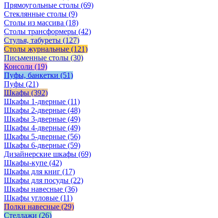
Прямоугольные столы
(69)
Стеклянные столы
(9)
Столы из массива
(18)
Столы трансформеры
(42)
Стулья, табуреты
(127)
Столы журнальные
(121)
Письменные столы
(30)
Консоли
(19)
Пуфы, банкетки
(51)
Пуфы
(21)
Шкафы
(392)
Шкафы 1-дверные
(11)
Шкафы 2-дверные
(48)
Шкафы 3-дверные
(49)
Шкафы 4-дверные
(49)
Шкафы 5-дверные
(56)
Шкафы 6-дверные
(59)
Дизайнерские шкафы
(69)
Шкафы-купе
(42)
Шкафы для книг
(17)
Шкафы для посуды
(22)
Шкафы навесные
(36)
Шкафы угловые
(11)
Полки навесные
(29)
Стеллажи
(26)