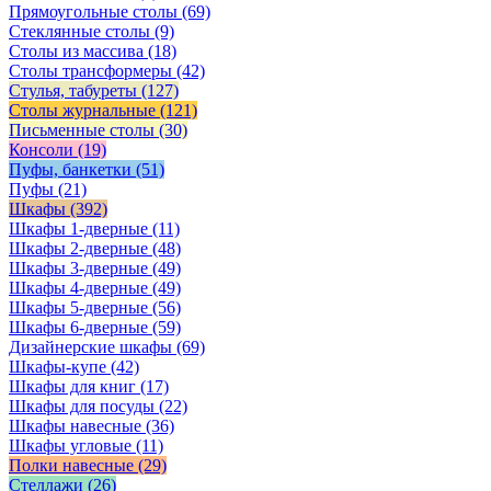
Прямоугольные столы
(69)
Стеклянные столы
(9)
Столы из массива
(18)
Столы трансформеры
(42)
Стулья, табуреты
(127)
Столы журнальные
(121)
Письменные столы
(30)
Консоли
(19)
Пуфы, банкетки
(51)
Пуфы
(21)
Шкафы
(392)
Шкафы 1-дверные
(11)
Шкафы 2-дверные
(48)
Шкафы 3-дверные
(49)
Шкафы 4-дверные
(49)
Шкафы 5-дверные
(56)
Шкафы 6-дверные
(59)
Дизайнерские шкафы
(69)
Шкафы-купе
(42)
Шкафы для книг
(17)
Шкафы для посуды
(22)
Шкафы навесные
(36)
Шкафы угловые
(11)
Полки навесные
(29)
Стеллажи
(26)