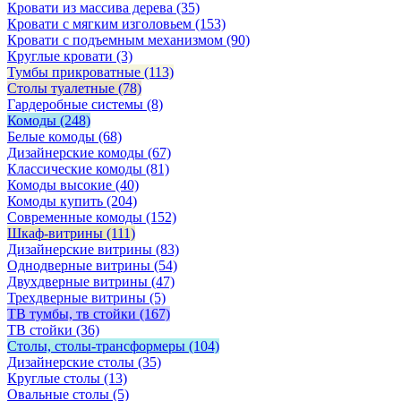
Кровати из массива дерева
(35)
Кровати с мягким изголовьем
(153)
Кровати с подъемным механизмом
(90)
Круглые кровати
(3)
Тумбы прикроватные
(113)
Столы туалетные
(78)
Гардеробные системы
(8)
Комоды
(248)
Белые комоды
(68)
Дизайнерские комоды
(67)
Классические комоды
(81)
Комоды высокие
(40)
Комоды купить
(204)
Современные комоды
(152)
Шкаф-витрины
(111)
Дизайнерские витрины
(83)
Однодверные витрины
(54)
Двухдверные витрины
(47)
Трехдверные витрины
(5)
ТВ тумбы, тв стойки
(167)
ТВ стойки
(36)
Столы, столы-трансформеры
(104)
Дизайнерские столы
(35)
Круглые столы
(13)
Овальные столы
(5)