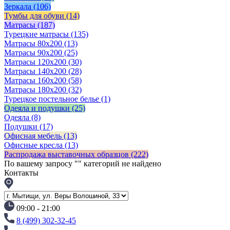
Зеркала
(106)
Тумбы для обуви
(14)
Матрасы
(187)
Турецкие матрасы
(135)
Матрасы 80x200
(13)
Матрасы 90х200
(25)
Матрасы 120х200
(30)
Матрасы 140х200
(28)
Матрасы 160х200
(58)
Матрасы 180х200
(32)
Турецкое постельное белье
(1)
Одеяла и подушки
(25)
Одеяла
(8)
Подушки
(17)
Офисная мебель
(13)
Офисные кресла
(13)
Распродажа выставочных образцов
(222)
По вашему запросу "
" категорий не найдено
Контакты
09:00 - 21:00
8 (499) 302-32-45