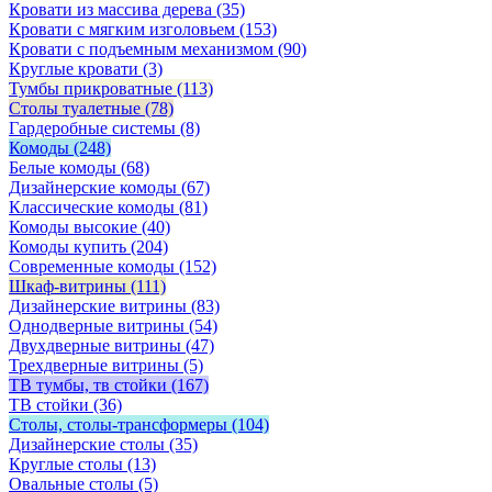
Кровати из массива дерева
(35)
Кровати с мягким изголовьем
(153)
Кровати с подъемным механизмом
(90)
Круглые кровати
(3)
Тумбы прикроватные
(113)
Столы туалетные
(78)
Гардеробные системы
(8)
Комоды
(248)
Белые комоды
(68)
Дизайнерские комоды
(67)
Классические комоды
(81)
Комоды высокие
(40)
Комоды купить
(204)
Современные комоды
(152)
Шкаф-витрины
(111)
Дизайнерские витрины
(83)
Однодверные витрины
(54)
Двухдверные витрины
(47)
Трехдверные витрины
(5)
ТВ тумбы, тв стойки
(167)
ТВ стойки
(36)
Столы, столы-трансформеры
(104)
Дизайнерские столы
(35)
Круглые столы
(13)
Овальные столы
(5)