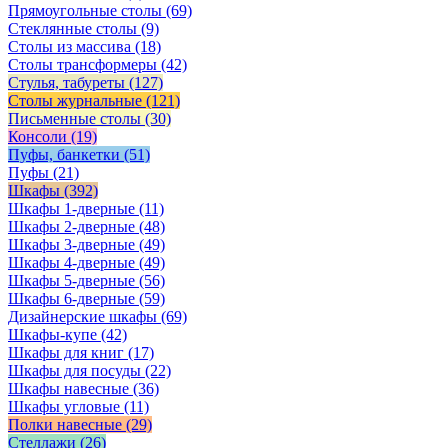
Прямоугольные столы
(69)
Стеклянные столы
(9)
Столы из массива
(18)
Столы трансформеры
(42)
Стулья, табуреты
(127)
Столы журнальные
(121)
Письменные столы
(30)
Консоли
(19)
Пуфы, банкетки
(51)
Пуфы
(21)
Шкафы
(392)
Шкафы 1-дверные
(11)
Шкафы 2-дверные
(48)
Шкафы 3-дверные
(49)
Шкафы 4-дверные
(49)
Шкафы 5-дверные
(56)
Шкафы 6-дверные
(59)
Дизайнерские шкафы
(69)
Шкафы-купе
(42)
Шкафы для книг
(17)
Шкафы для посуды
(22)
Шкафы навесные
(36)
Шкафы угловые
(11)
Полки навесные
(29)
Стеллажи
(26)