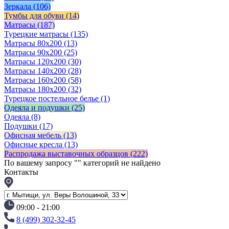
Зеркала
(106)
Тумбы для обуви
(14)
Матрасы
(187)
Турецкие матрасы
(135)
Матрасы 80x200
(13)
Матрасы 90х200
(25)
Матрасы 120х200
(30)
Матрасы 140х200
(28)
Матрасы 160х200
(58)
Матрасы 180х200
(32)
Турецкое постельное белье
(1)
Одеяла и подушки
(25)
Одеяла
(8)
Подушки
(17)
Офисная мебель
(13)
Офисные кресла
(13)
Распродажа выставочных образцов
(222)
По вашему запросу "
" категорий не найдено
Контакты
09:00 - 21:00
8 (499) 302-32-45