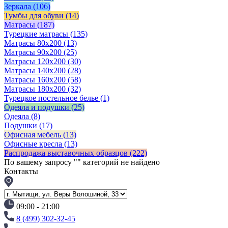
Зеркала
(106)
Тумбы для обуви
(14)
Матрасы
(187)
Турецкие матрасы
(135)
Матрасы 80x200
(13)
Матрасы 90х200
(25)
Матрасы 120х200
(30)
Матрасы 140х200
(28)
Матрасы 160х200
(58)
Матрасы 180х200
(32)
Турецкое постельное белье
(1)
Одеяла и подушки
(25)
Одеяла
(8)
Подушки
(17)
Офисная мебель
(13)
Офисные кресла
(13)
Распродажа выставочных образцов
(222)
По вашему запросу "
" категорий не найдено
Контакты
09:00 - 21:00
8 (499) 302-32-45