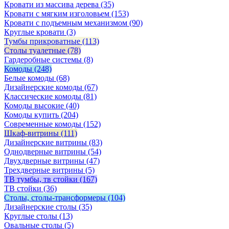
Кровати из массива дерева
(35)
Кровати с мягким изголовьем
(153)
Кровати с подъемным механизмом
(90)
Круглые кровати
(3)
Тумбы прикроватные
(113)
Столы туалетные
(78)
Гардеробные системы
(8)
Комоды
(248)
Белые комоды
(68)
Дизайнерские комоды
(67)
Классические комоды
(81)
Комоды высокие
(40)
Комоды купить
(204)
Современные комоды
(152)
Шкаф-витрины
(111)
Дизайнерские витрины
(83)
Однодверные витрины
(54)
Двухдверные витрины
(47)
Трехдверные витрины
(5)
ТВ тумбы, тв стойки
(167)
ТВ стойки
(36)
Столы, столы-трансформеры
(104)
Дизайнерские столы
(35)
Круглые столы
(13)
Овальные столы
(5)