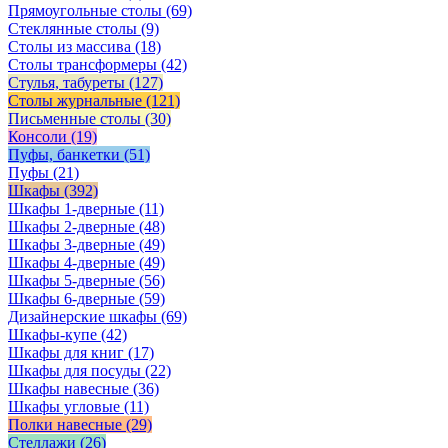
Прямоугольные столы
(69)
Стеклянные столы
(9)
Столы из массива
(18)
Столы трансформеры
(42)
Стулья, табуреты
(127)
Столы журнальные
(121)
Письменные столы
(30)
Консоли
(19)
Пуфы, банкетки
(51)
Пуфы
(21)
Шкафы
(392)
Шкафы 1-дверные
(11)
Шкафы 2-дверные
(48)
Шкафы 3-дверные
(49)
Шкафы 4-дверные
(49)
Шкафы 5-дверные
(56)
Шкафы 6-дверные
(59)
Дизайнерские шкафы
(69)
Шкафы-купе
(42)
Шкафы для книг
(17)
Шкафы для посуды
(22)
Шкафы навесные
(36)
Шкафы угловые
(11)
Полки навесные
(29)
Стеллажи
(26)