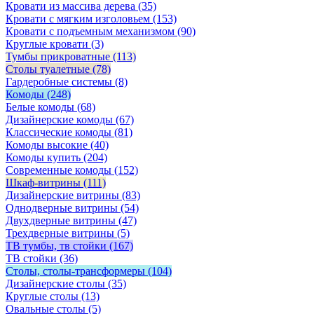
Кровати из массива дерева
(35)
Кровати с мягким изголовьем
(153)
Кровати с подъемным механизмом
(90)
Круглые кровати
(3)
Тумбы прикроватные
(113)
Столы туалетные
(78)
Гардеробные системы
(8)
Комоды
(248)
Белые комоды
(68)
Дизайнерские комоды
(67)
Классические комоды
(81)
Комоды высокие
(40)
Комоды купить
(204)
Современные комоды
(152)
Шкаф-витрины
(111)
Дизайнерские витрины
(83)
Однодверные витрины
(54)
Двухдверные витрины
(47)
Трехдверные витрины
(5)
ТВ тумбы, тв стойки
(167)
ТВ стойки
(36)
Столы, столы-трансформеры
(104)
Дизайнерские столы
(35)
Круглые столы
(13)
Овальные столы
(5)