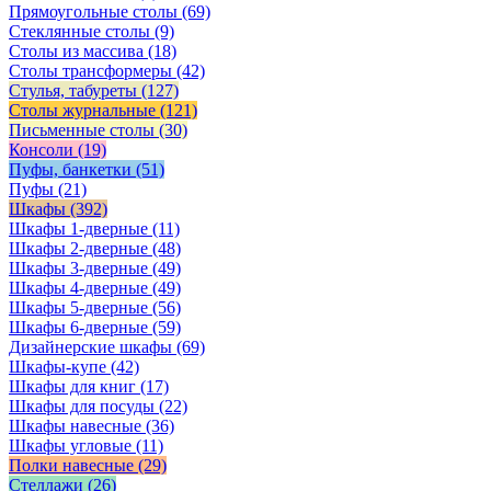
Прямоугольные столы
(69)
Стеклянные столы
(9)
Столы из массива
(18)
Столы трансформеры
(42)
Стулья, табуреты
(127)
Столы журнальные
(121)
Письменные столы
(30)
Консоли
(19)
Пуфы, банкетки
(51)
Пуфы
(21)
Шкафы
(392)
Шкафы 1-дверные
(11)
Шкафы 2-дверные
(48)
Шкафы 3-дверные
(49)
Шкафы 4-дверные
(49)
Шкафы 5-дверные
(56)
Шкафы 6-дверные
(59)
Дизайнерские шкафы
(69)
Шкафы-купе
(42)
Шкафы для книг
(17)
Шкафы для посуды
(22)
Шкафы навесные
(36)
Шкафы угловые
(11)
Полки навесные
(29)
Стеллажи
(26)