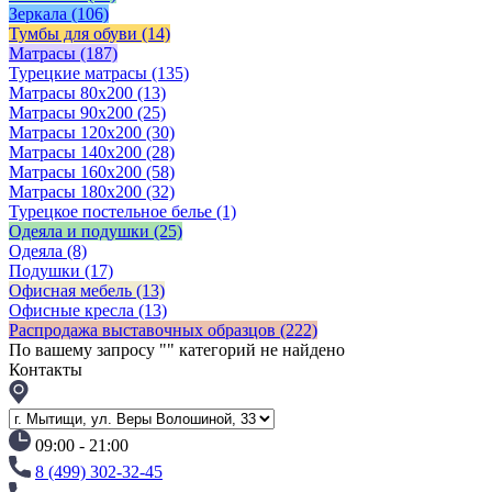
Зеркала
(106)
Тумбы для обуви
(14)
Матрасы
(187)
Турецкие матрасы
(135)
Матрасы 80x200
(13)
Матрасы 90х200
(25)
Матрасы 120х200
(30)
Матрасы 140х200
(28)
Матрасы 160х200
(58)
Матрасы 180х200
(32)
Турецкое постельное белье
(1)
Одеяла и подушки
(25)
Одеяла
(8)
Подушки
(17)
Офисная мебель
(13)
Офисные кресла
(13)
Распродажа выставочных образцов
(222)
По вашему запросу "
" категорий не найдено
Контакты
09:00 - 21:00
8 (499) 302-32-45