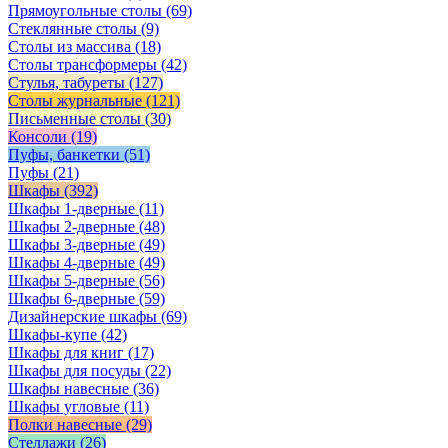
Прямоугольные столы
(69)
Стеклянные столы
(9)
Столы из массива
(18)
Столы трансформеры
(42)
Стулья, табуреты
(127)
Столы журнальные
(121)
Письменные столы
(30)
Консоли
(19)
Пуфы, банкетки
(51)
Пуфы
(21)
Шкафы
(392)
Шкафы 1-дверные
(11)
Шкафы 2-дверные
(48)
Шкафы 3-дверные
(49)
Шкафы 4-дверные
(49)
Шкафы 5-дверные
(56)
Шкафы 6-дверные
(59)
Дизайнерские шкафы
(69)
Шкафы-купе
(42)
Шкафы для книг
(17)
Шкафы для посуды
(22)
Шкафы навесные
(36)
Шкафы угловые
(11)
Полки навесные
(29)
Стеллажи
(26)