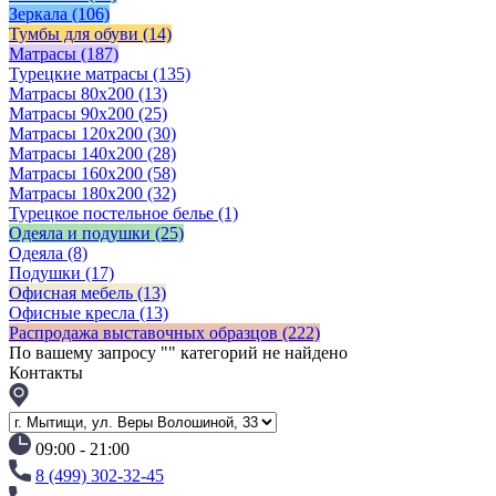
Зеркала
(106)
Тумбы для обуви
(14)
Матрасы
(187)
Турецкие матрасы
(135)
Матрасы 80x200
(13)
Матрасы 90х200
(25)
Матрасы 120х200
(30)
Матрасы 140х200
(28)
Матрасы 160х200
(58)
Матрасы 180х200
(32)
Турецкое постельное белье
(1)
Одеяла и подушки
(25)
Одеяла
(8)
Подушки
(17)
Офисная мебель
(13)
Офисные кресла
(13)
Распродажа выставочных образцов
(222)
По вашему запросу "
" категорий не найдено
Контакты
09:00 - 21:00
8 (499) 302-32-45