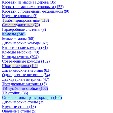
Кровати из массива дерева
(35)
Кровати с мягким изголовьем
(153)
Кровати с подъемным механизмом
(90)
Круглые кровати
(3)
Тумбы прикроватные
(113)
Столы туалетные
(78)
Гардеробные системы
(8)
Комоды
(248)
Белые комоды
(68)
Дизайнерские комоды
(67)
Классические комоды
(81)
Комоды высокие
(40)
Комоды купить
(204)
Современные комоды
(152)
Шкаф-витрины
(111)
Дизайнерские витрины
(83)
Однодверные витрины
(54)
Двухдверные витрины
(47)
Трехдверные витрины
(5)
ТВ тумбы, тв стойки
(167)
ТВ стойки
(36)
Столы, столы-трансформеры
(104)
Дизайнерские столы
(35)
Круглые столы
(13)
Овальные столы
(5)