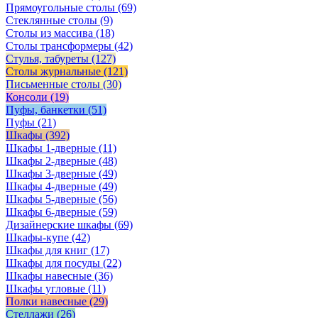
Прямоугольные столы
(69)
Стеклянные столы
(9)
Столы из массива
(18)
Столы трансформеры
(42)
Стулья, табуреты
(127)
Столы журнальные
(121)
Письменные столы
(30)
Консоли
(19)
Пуфы, банкетки
(51)
Пуфы
(21)
Шкафы
(392)
Шкафы 1-дверные
(11)
Шкафы 2-дверные
(48)
Шкафы 3-дверные
(49)
Шкафы 4-дверные
(49)
Шкафы 5-дверные
(56)
Шкафы 6-дверные
(59)
Дизайнерские шкафы
(69)
Шкафы-купе
(42)
Шкафы для книг
(17)
Шкафы для посуды
(22)
Шкафы навесные
(36)
Шкафы угловые
(11)
Полки навесные
(29)
Стеллажи
(26)