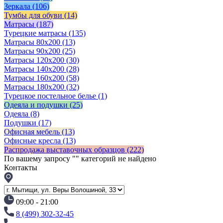
Зеркала
(106)
Тумбы для обуви
(14)
Матрасы
(187)
Турецкие матрасы
(135)
Матрасы 80x200
(13)
Матрасы 90х200
(25)
Матрасы 120х200
(30)
Матрасы 140х200
(28)
Матрасы 160х200
(58)
Матрасы 180х200
(32)
Турецкое постельное белье
(1)
Одеяла и подушки
(25)
Одеяла
(8)
Подушки
(17)
Офисная мебель
(13)
Офисные кресла
(13)
Распродажа выставочных образцов
(222)
По вашему запросу "
" категорий не найдено
Контакты
09:00 - 21:00
8 (499) 302-32-45