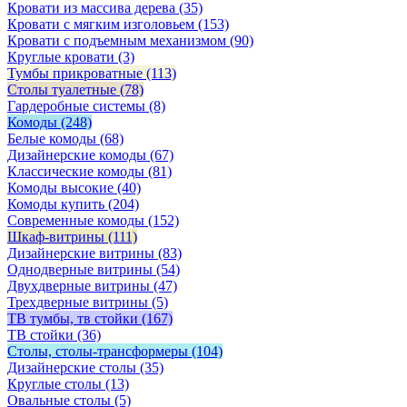
Кровати из массива дерева
(35)
Кровати с мягким изголовьем
(153)
Кровати с подъемным механизмом
(90)
Круглые кровати
(3)
Тумбы прикроватные
(113)
Столы туалетные
(78)
Гардеробные системы
(8)
Комоды
(248)
Белые комоды
(68)
Дизайнерские комоды
(67)
Классические комоды
(81)
Комоды высокие
(40)
Комоды купить
(204)
Современные комоды
(152)
Шкаф-витрины
(111)
Дизайнерские витрины
(83)
Однодверные витрины
(54)
Двухдверные витрины
(47)
Трехдверные витрины
(5)
ТВ тумбы, тв стойки
(167)
ТВ стойки
(36)
Столы, столы-трансформеры
(104)
Дизайнерские столы
(35)
Круглые столы
(13)
Овальные столы
(5)