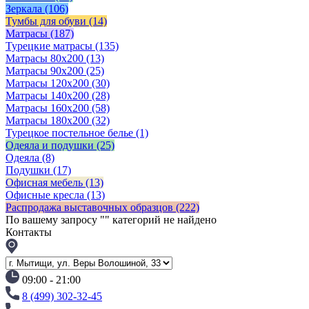
Зеркала
(106)
Тумбы для обуви
(14)
Матрасы
(187)
Турецкие матрасы
(135)
Матрасы 80x200
(13)
Матрасы 90х200
(25)
Матрасы 120х200
(30)
Матрасы 140х200
(28)
Матрасы 160х200
(58)
Матрасы 180х200
(32)
Турецкое постельное белье
(1)
Одеяла и подушки
(25)
Одеяла
(8)
Подушки
(17)
Офисная мебель
(13)
Офисные кресла
(13)
Распродажа выставочных образцов
(222)
По вашему запросу "
" категорий не найдено
Контакты
09:00 - 21:00
8 (499) 302-32-45