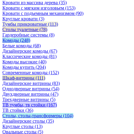
Кровати из массива дерева
(35)
Кровати с мягким изголовьем
(153)
Кровати с подъемным механизмом
(90)
Круглые кровати
(3)
Тумбы прикроватные
(113)
Столы туалетные
(78)
Гардеробные системы
(8)
Комоды
(248)
Белые комоды
(68)
Дизайнерские комоды
(67)
Классические комоды
(81)
Комоды высокие
(40)
Комоды купить
(204)
Современные комоды
(152)
Шкаф-витрины
(111)
Дизайнерские витрины
(83)
Однодверные витрины
(54)
Двухдверные витрины
(47)
Трехдверные витрины
(5)
ТВ тумбы, тв стойки
(167)
ТВ стойки
(36)
Столы, столы-трансформеры
(104)
Дизайнерские столы
(35)
Круглые столы
(13)
Овальные столы
(5)