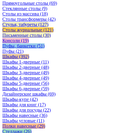
Прямоугольные столы
(69)
Стеклянные столы
(9)
Столы из массива
(18)
Столы трансформеры
(42)
Стулья, табуреты
(127)
Столы журнальные
(121)
Письменные столы
(30)
Консоли
(19)
Пуфы, банкетки
(51)
Пуфы
(21)
Шкафы
(392)
Шкафы 1-дверные
(11)
Шкафы 2-дверные
(48)
Шкафы 3-дверные
(49)
Шкафы 4-дверные
(49)
Шкафы 5-дверные
(56)
Шкафы 6-дверные
(59)
Дизайнерские шкафы
(69)
Шкафы-купе
(42)
Шкафы для книг
(17)
Шкафы для посуды
(22)
Шкафы навесные
(36)
Шкафы угловые
(11)
Полки навесные
(29)
Стеллажи
(26)