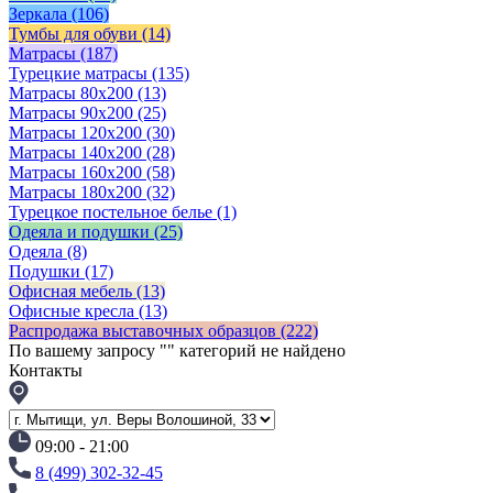
Зеркала
(106)
Тумбы для обуви
(14)
Матрасы
(187)
Турецкие матрасы
(135)
Матрасы 80x200
(13)
Матрасы 90х200
(25)
Матрасы 120х200
(30)
Матрасы 140х200
(28)
Матрасы 160х200
(58)
Матрасы 180х200
(32)
Турецкое постельное белье
(1)
Одеяла и подушки
(25)
Одеяла
(8)
Подушки
(17)
Офисная мебель
(13)
Офисные кресла
(13)
Распродажа выставочных образцов
(222)
По вашему запросу "
" категорий не найдено
Контакты
09:00 - 21:00
8 (499) 302-32-45