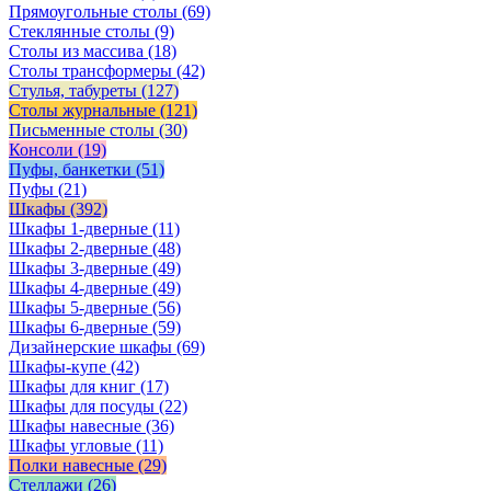
Прямоугольные столы
(69)
Стеклянные столы
(9)
Столы из массива
(18)
Столы трансформеры
(42)
Стулья, табуреты
(127)
Столы журнальные
(121)
Письменные столы
(30)
Консоли
(19)
Пуфы, банкетки
(51)
Пуфы
(21)
Шкафы
(392)
Шкафы 1-дверные
(11)
Шкафы 2-дверные
(48)
Шкафы 3-дверные
(49)
Шкафы 4-дверные
(49)
Шкафы 5-дверные
(56)
Шкафы 6-дверные
(59)
Дизайнерские шкафы
(69)
Шкафы-купе
(42)
Шкафы для книг
(17)
Шкафы для посуды
(22)
Шкафы навесные
(36)
Шкафы угловые
(11)
Полки навесные
(29)
Стеллажи
(26)