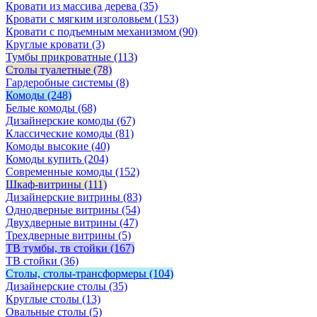
Кровати из массива дерева
(35)
Кровати с мягким изголовьем
(153)
Кровати с подъемным механизмом
(90)
Круглые кровати
(3)
Тумбы прикроватные
(113)
Столы туалетные
(78)
Гардеробные системы
(8)
Комоды
(248)
Белые комоды
(68)
Дизайнерские комоды
(67)
Классические комоды
(81)
Комоды высокие
(40)
Комоды купить
(204)
Современные комоды
(152)
Шкаф-витрины
(111)
Дизайнерские витрины
(83)
Однодверные витрины
(54)
Двухдверные витрины
(47)
Трехдверные витрины
(5)
ТВ тумбы, тв стойки
(167)
ТВ стойки
(36)
Столы, столы-трансформеры
(104)
Дизайнерские столы
(35)
Круглые столы
(13)
Овальные столы
(5)