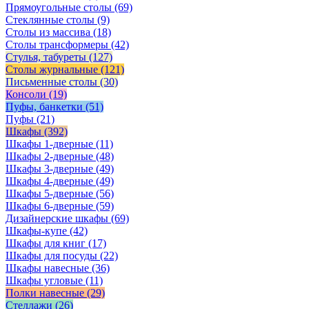
Прямоугольные столы
(69)
Стеклянные столы
(9)
Столы из массива
(18)
Столы трансформеры
(42)
Стулья, табуреты
(127)
Столы журнальные
(121)
Письменные столы
(30)
Консоли
(19)
Пуфы, банкетки
(51)
Пуфы
(21)
Шкафы
(392)
Шкафы 1-дверные
(11)
Шкафы 2-дверные
(48)
Шкафы 3-дверные
(49)
Шкафы 4-дверные
(49)
Шкафы 5-дверные
(56)
Шкафы 6-дверные
(59)
Дизайнерские шкафы
(69)
Шкафы-купе
(42)
Шкафы для книг
(17)
Шкафы для посуды
(22)
Шкафы навесные
(36)
Шкафы угловые
(11)
Полки навесные
(29)
Стеллажи
(26)