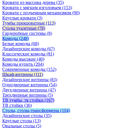
Кровати из массива дерева
(35)
Кровати с мягким изголовьем
(153)
Кровати с подъемным механизмом
(90)
Круглые кровати
(3)
Тумбы прикроватные
(113)
Столы туалетные
(78)
Гардеробные системы
(8)
Комоды
(248)
Белые комоды
(68)
Дизайнерские комоды
(67)
Классические комоды
(81)
Комоды высокие
(40)
Комоды купить
(204)
Современные комоды
(152)
Шкаф-витрины
(111)
Дизайнерские витрины
(83)
Однодверные витрины
(54)
Двухдверные витрины
(47)
Трехдверные витрины
(5)
ТВ тумбы, тв стойки
(167)
ТВ стойки
(36)
Столы, столы-трансформеры
(104)
Дизайнерские столы
(35)
Круглые столы
(13)
Овальные столы
(5)