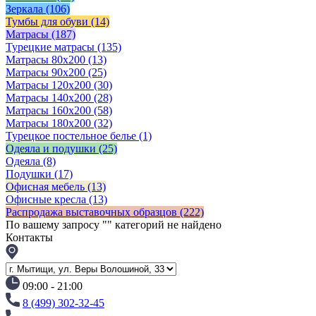
Зеркала
(106)
Тумбы для обуви
(14)
Матрасы
(187)
Турецкие матрасы
(135)
Матрасы 80x200
(13)
Матрасы 90х200
(25)
Матрасы 120х200
(30)
Матрасы 140х200
(28)
Матрасы 160х200
(58)
Матрасы 180х200
(32)
Турецкое постельное белье
(1)
Одеяла и подушки
(25)
Одеяла
(8)
Подушки
(17)
Офисная мебель
(13)
Офисные кресла
(13)
Распродажа выставочных образцов
(222)
По вашему запросу "
" категорий не найдено
Контакты
09:00 - 21:00
8 (499) 302-32-45