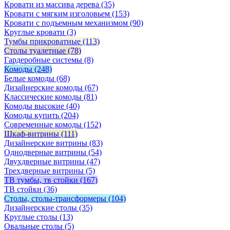
Кровати из массива дерева
(35)
Кровати с мягким изголовьем
(153)
Кровати с подъемным механизмом
(90)
Круглые кровати
(3)
Тумбы прикроватные
(113)
Столы туалетные
(78)
Гардеробные системы
(8)
Комоды
(248)
Белые комоды
(68)
Дизайнерские комоды
(67)
Классические комоды
(81)
Комоды высокие
(40)
Комоды купить
(204)
Современные комоды
(152)
Шкаф-витрины
(111)
Дизайнерские витрины
(83)
Однодверные витрины
(54)
Двухдверные витрины
(47)
Трехдверные витрины
(5)
ТВ тумбы, тв стойки
(167)
ТВ стойки
(36)
Столы, столы-трансформеры
(104)
Дизайнерские столы
(35)
Круглые столы
(13)
Овальные столы
(5)