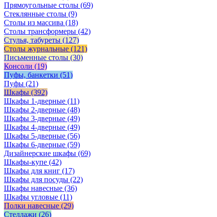
Прямоугольные столы
(69)
Стеклянные столы
(9)
Столы из массива
(18)
Столы трансформеры
(42)
Стулья, табуреты
(127)
Столы журнальные
(121)
Письменные столы
(30)
Консоли
(19)
Пуфы, банкетки
(51)
Пуфы
(21)
Шкафы
(392)
Шкафы 1-дверные
(11)
Шкафы 2-дверные
(48)
Шкафы 3-дверные
(49)
Шкафы 4-дверные
(49)
Шкафы 5-дверные
(56)
Шкафы 6-дверные
(59)
Дизайнерские шкафы
(69)
Шкафы-купе
(42)
Шкафы для книг
(17)
Шкафы для посуды
(22)
Шкафы навесные
(36)
Шкафы угловые
(11)
Полки навесные
(29)
Стеллажи
(26)