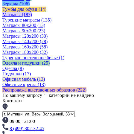
Зеркала
(106)
Тумбы для обуви
(14)
Матрасы
(187)
Турецкие матрасы
(135)
Матрасы 80x200
(13)
Матрасы 90х200
(25)
Матрасы 120х200
(30)
Матрасы 140х200
(28)
Матрасы 160х200
(58)
Матрасы 180х200
(32)
Турецкое постельное белье
(1)
Одеяла и подушки
(25)
Одеяла
(8)
Подушки
(17)
Офисная мебель
(13)
Офисные кресла
(13)
Распродажа выставочных образцов
(222)
По вашему запросу "
" категорий не найдено
Контакты
09:00 - 21:00
8 (499) 302-32-45