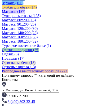
Зеркала
(106)
Тумбы для обуви
(14)
Матрасы
(187)
Турецкие матрасы
(135)
Матрасы 80x200
(13)
Матрасы 90х200
(25)
Матрасы 120х200
(30)
Матрасы 140х200
(28)
Матрасы 160х200
(58)
Матрасы 180х200
(32)
Турецкое постельное белье
(1)
Одеяла и подушки
(25)
Одеяла
(8)
Подушки
(17)
Офисная мебель
(13)
Офисные кресла
(13)
Распродажа выставочных образцов
(222)
По вашему запросу "
" категорий не найдено
Контакты
09:00 - 21:00
8 (499) 302-32-45