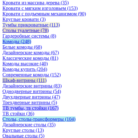
Кровати из массива дерева
(35)
Кровати с мягким изголовьем
(153)
Кровати с подъемным механизмом
(90)
Круглые кровати
(3)
Тумбы прикроватные
(113)
Столы туалетные
(78)
Гардеробные системы
(8)
Комоды
(248)
Белые комоды
(68)
Дизайнерские комоды
(67)
Классические комоды
(81)
Комоды высокие
(40)
Комоды купить
(204)
Современные комоды
(152)
Шкаф-витрины
(111)
Дизайнерские витрины
(83)
Однодверные витрины
(54)
Двухдверные витрины
(47)
Трехдверные витрины
(5)
ТВ тумбы, тв стойки
(167)
ТВ стойки
(36)
Столы, столы-трансформеры
(104)
Дизайнерские столы
(35)
Круглые столы
(13)
Овальные столы
(5)