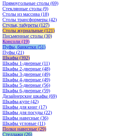
Прямоугольные столы
(69)
Стеклянные столы
(9)
Столы из массива
(18)
Столы трансформеры
(42)
Стулья, табуреты
(127)
Столы журнальные
(121)
Письменные столы
(30)
Консоли
(19)
Пуфы, банкетки
(51)
Пуфы
(21)
Шкафы
(392)
Шкафы 1-дверные
(11)
Шкафы 2-дверные
(48)
Шкафы 3-дверные
(49)
Шкафы 4-дверные
(49)
Шкафы 5-дверные
(56)
Шкафы 6-дверные
(59)
Дизайнерские шкафы
(69)
Шкафы-купе
(42)
Шкафы для книг
(17)
Шкафы для посуды
(22)
Шкафы навесные
(36)
Шкафы угловые
(11)
Полки навесные
(29)
Стеллажи
(26)