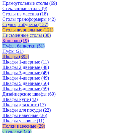
Прямоугольные столы
(69)
Стеклянные столы
(9)
Столы из массива
(18)
Столы трансформеры
(42)
Стулья, табуреты
(127)
Столы журнальные
(121)
Письменные столы
(30)
Консоли
(19)
Пуфы, банкетки
(51)
Пуфы
(21)
Шкафы
(392)
Шкафы 1-дверные
(11)
Шкафы 2-дверные
(48)
Шкафы 3-дверные
(49)
Шкафы 4-дверные
(49)
Шкафы 5-дверные
(56)
Шкафы 6-дверные
(59)
Дизайнерские шкафы
(69)
Шкафы-купе
(42)
Шкафы для книг
(17)
Шкафы для посуды
(22)
Шкафы навесные
(36)
Шкафы угловые
(11)
Полки навесные
(29)
Стеллажи
(26)