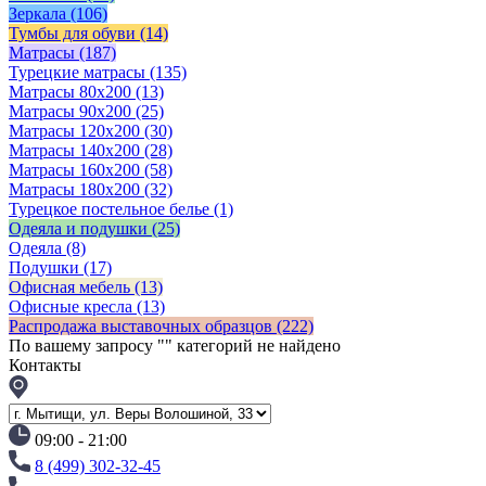
Зеркала
(106)
Тумбы для обуви
(14)
Матрасы
(187)
Турецкие матрасы
(135)
Матрасы 80x200
(13)
Матрасы 90х200
(25)
Матрасы 120х200
(30)
Матрасы 140х200
(28)
Матрасы 160х200
(58)
Матрасы 180х200
(32)
Турецкое постельное белье
(1)
Одеяла и подушки
(25)
Одеяла
(8)
Подушки
(17)
Офисная мебель
(13)
Офисные кресла
(13)
Распродажа выставочных образцов
(222)
По вашему запросу "
" категорий не найдено
Контакты
09:00 - 21:00
8 (499) 302-32-45