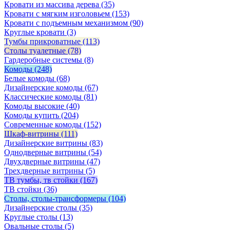
Кровати из массива дерева
(35)
Кровати с мягким изголовьем
(153)
Кровати с подъемным механизмом
(90)
Круглые кровати
(3)
Тумбы прикроватные
(113)
Столы туалетные
(78)
Гардеробные системы
(8)
Комоды
(248)
Белые комоды
(68)
Дизайнерские комоды
(67)
Классические комоды
(81)
Комоды высокие
(40)
Комоды купить
(204)
Современные комоды
(152)
Шкаф-витрины
(111)
Дизайнерские витрины
(83)
Однодверные витрины
(54)
Двухдверные витрины
(47)
Трехдверные витрины
(5)
ТВ тумбы, тв стойки
(167)
ТВ стойки
(36)
Столы, столы-трансформеры
(104)
Дизайнерские столы
(35)
Круглые столы
(13)
Овальные столы
(5)