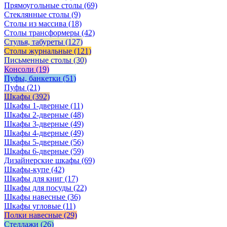
Прямоугольные столы
(69)
Стеклянные столы
(9)
Столы из массива
(18)
Столы трансформеры
(42)
Стулья, табуреты
(127)
Столы журнальные
(121)
Письменные столы
(30)
Консоли
(19)
Пуфы, банкетки
(51)
Пуфы
(21)
Шкафы
(392)
Шкафы 1-дверные
(11)
Шкафы 2-дверные
(48)
Шкафы 3-дверные
(49)
Шкафы 4-дверные
(49)
Шкафы 5-дверные
(56)
Шкафы 6-дверные
(59)
Дизайнерские шкафы
(69)
Шкафы-купе
(42)
Шкафы для книг
(17)
Шкафы для посуды
(22)
Шкафы навесные
(36)
Шкафы угловые
(11)
Полки навесные
(29)
Стеллажи
(26)