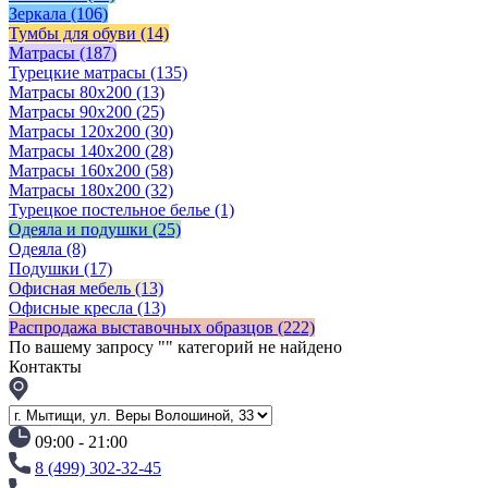
Зеркала
(106)
Тумбы для обуви
(14)
Матрасы
(187)
Турецкие матрасы
(135)
Матрасы 80x200
(13)
Матрасы 90х200
(25)
Матрасы 120х200
(30)
Матрасы 140х200
(28)
Матрасы 160х200
(58)
Матрасы 180х200
(32)
Турецкое постельное белье
(1)
Одеяла и подушки
(25)
Одеяла
(8)
Подушки
(17)
Офисная мебель
(13)
Офисные кресла
(13)
Распродажа выставочных образцов
(222)
По вашему запросу "
" категорий не найдено
Контакты
09:00 - 21:00
8 (499) 302-32-45