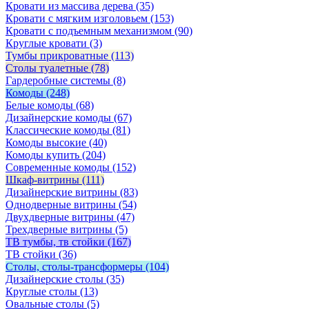
Кровати из массива дерева
(35)
Кровати с мягким изголовьем
(153)
Кровати с подъемным механизмом
(90)
Круглые кровати
(3)
Тумбы прикроватные
(113)
Столы туалетные
(78)
Гардеробные системы
(8)
Комоды
(248)
Белые комоды
(68)
Дизайнерские комоды
(67)
Классические комоды
(81)
Комоды высокие
(40)
Комоды купить
(204)
Современные комоды
(152)
Шкаф-витрины
(111)
Дизайнерские витрины
(83)
Однодверные витрины
(54)
Двухдверные витрины
(47)
Трехдверные витрины
(5)
ТВ тумбы, тв стойки
(167)
ТВ стойки
(36)
Столы, столы-трансформеры
(104)
Дизайнерские столы
(35)
Круглые столы
(13)
Овальные столы
(5)