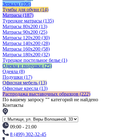
Зеркала
(106)
Тумбы для обуви
(14)
Матрасы
(187)
Турецкие матрасы
(135)
Матрасы 80x200
(13)
Матрасы 90х200
(25)
Матрасы 120х200
(30)
Матрасы 140х200
(28)
Матрасы 160х200
(58)
Матрасы 180х200
(32)
Турецкое постельное белье
(1)
Одеяла и подушки
(25)
Одеяла
(8)
Подушки
(17)
Офисная мебель
(13)
Офисные кресла
(13)
Распродажа выставочных образцов
(222)
По вашему запросу "
" категорий не найдено
Контакты
09:00 - 21:00
8 (499) 302-32-45