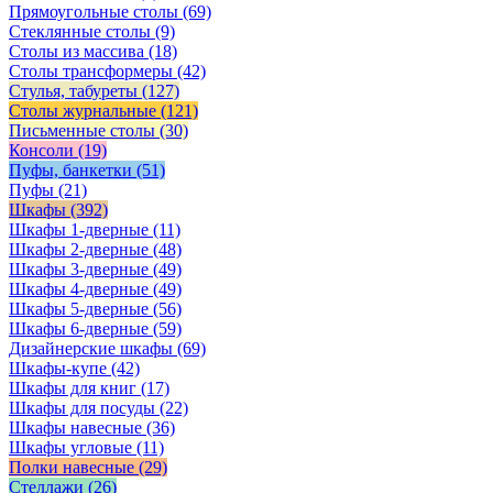
Прямоугольные столы
(69)
Стеклянные столы
(9)
Столы из массива
(18)
Столы трансформеры
(42)
Стулья, табуреты
(127)
Столы журнальные
(121)
Письменные столы
(30)
Консоли
(19)
Пуфы, банкетки
(51)
Пуфы
(21)
Шкафы
(392)
Шкафы 1-дверные
(11)
Шкафы 2-дверные
(48)
Шкафы 3-дверные
(49)
Шкафы 4-дверные
(49)
Шкафы 5-дверные
(56)
Шкафы 6-дверные
(59)
Дизайнерские шкафы
(69)
Шкафы-купе
(42)
Шкафы для книг
(17)
Шкафы для посуды
(22)
Шкафы навесные
(36)
Шкафы угловые
(11)
Полки навесные
(29)
Стеллажи
(26)