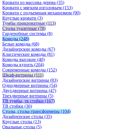
Кровати из массива дерева
(35)
Кровати с мягким изголовьем
(153)
Кровати с подъемным механизмом
(90)
Круглые кровати
(3)
Тумбы прикроватные
(113)
Столы туалетные
(78)
Гардеробные системы
(8)
Комоды
(248)
Белые комоды
(68)
Дизайнерские комоды
(67)
Классические комоды
(81)
Комоды высокие
(40)
Комоды купить
(204)
Современные комоды
(152)
Шкаф-витрины
(111)
Дизайнерские витрины
(83)
Однодверные витрины
(54)
Двухдверные витрины
(47)
Трехдверные витрины
(5)
ТВ тумбы, тв стойки
(167)
ТВ стойки
(36)
Столы, столы-трансформеры
(104)
Дизайнерские столы
(35)
Круглые столы
(13)
Овальные столы
(5)