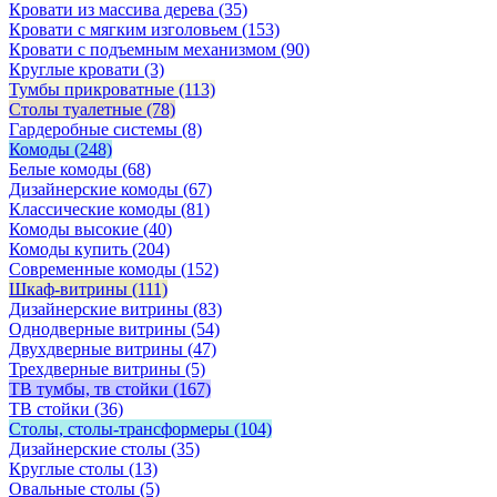
Кровати из массива дерева
(35)
Кровати с мягким изголовьем
(153)
Кровати с подъемным механизмом
(90)
Круглые кровати
(3)
Тумбы прикроватные
(113)
Столы туалетные
(78)
Гардеробные системы
(8)
Комоды
(248)
Белые комоды
(68)
Дизайнерские комоды
(67)
Классические комоды
(81)
Комоды высокие
(40)
Комоды купить
(204)
Современные комоды
(152)
Шкаф-витрины
(111)
Дизайнерские витрины
(83)
Однодверные витрины
(54)
Двухдверные витрины
(47)
Трехдверные витрины
(5)
ТВ тумбы, тв стойки
(167)
ТВ стойки
(36)
Столы, столы-трансформеры
(104)
Дизайнерские столы
(35)
Круглые столы
(13)
Овальные столы
(5)