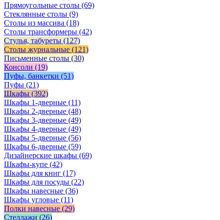
Прямоугольные столы
(69)
Стеклянные столы
(9)
Столы из массива
(18)
Столы трансформеры
(42)
Стулья, табуреты
(127)
Столы журнальные
(121)
Письменные столы
(30)
Консоли
(19)
Пуфы, банкетки
(51)
Пуфы
(21)
Шкафы
(392)
Шкафы 1-дверные
(11)
Шкафы 2-дверные
(48)
Шкафы 3-дверные
(49)
Шкафы 4-дверные
(49)
Шкафы 5-дверные
(56)
Шкафы 6-дверные
(59)
Дизайнерские шкафы
(69)
Шкафы-купе
(42)
Шкафы для книг
(17)
Шкафы для посуды
(22)
Шкафы навесные
(36)
Шкафы угловые
(11)
Полки навесные
(29)
Стеллажи
(26)