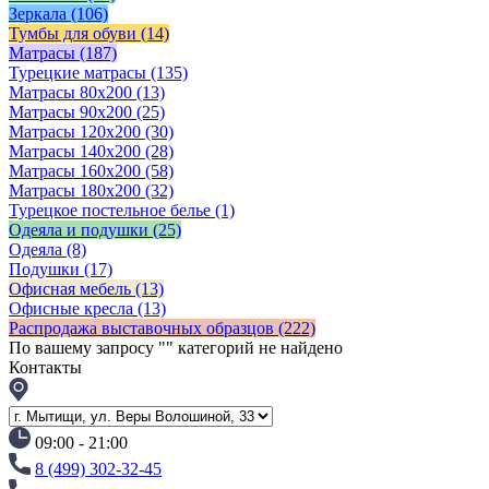
Зеркала
(106)
Тумбы для обуви
(14)
Матрасы
(187)
Турецкие матрасы
(135)
Матрасы 80x200
(13)
Матрасы 90х200
(25)
Матрасы 120х200
(30)
Матрасы 140х200
(28)
Матрасы 160х200
(58)
Матрасы 180х200
(32)
Турецкое постельное белье
(1)
Одеяла и подушки
(25)
Одеяла
(8)
Подушки
(17)
Офисная мебель
(13)
Офисные кресла
(13)
Распродажа выставочных образцов
(222)
По вашему запросу "
" категорий не найдено
Контакты
09:00 - 21:00
8 (499) 302-32-45