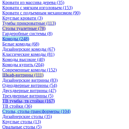
Кровати из массива дерева
(35)
Кровати с мягким изголовьем
(153)
Кровати с подъемным механизмом
(90)
Круглые кровати
(3)
Тумбы прикроватные
(113)
Столы туалетные
(78)
Гардеробные системы
(8)
Комоды
(248)
Белые комоды
(68)
Дизайнерские комоды
(67)
Классические комоды
(81)
Комоды высокие
(40)
Комоды купить
(204)
Современные комоды
(152)
Шкаф-витрины
(111)
Дизайнерские витрины
(83)
Однодверные витрины
(54)
Двухдверные витрины
(47)
Трехдверные витрины
(5)
ТВ тумбы, тв стойки
(167)
ТВ стойки
(36)
Столы, столы-трансформеры
(104)
Дизайнерские столы
(35)
Круглые столы
(13)
Овальные столы
(5)