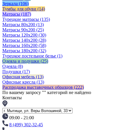
Зеркала
(106)
Тумбы для обуви
(14)
Матрасы
(187)
Турецкие матрасы
(135)
Матрасы 80x200
(13)
Матрасы 90х200
(25)
Матрасы 120х200
(30)
Матрасы 140х200
(28)
Матрасы 160х200
(58)
Матрасы 180х200
(32)
Турецкое постельное белье
(1)
Одеяла и подушки
(25)
Одеяла
(8)
Подушки
(17)
Офисная мебель
(13)
Офисные кресла
(13)
Распродажа выставочных образцов
(222)
По вашему запросу "
" категорий не найдено
Контакты
09:00 - 21:00
8 (499) 302-32-45