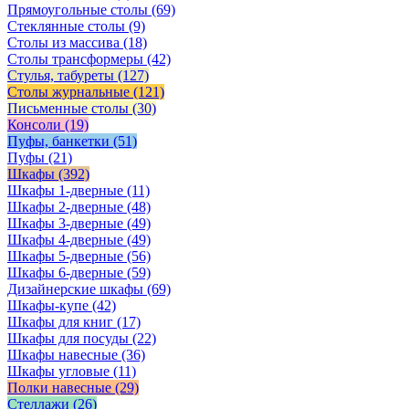
Прямоугольные столы
(69)
Стеклянные столы
(9)
Столы из массива
(18)
Столы трансформеры
(42)
Стулья, табуреты
(127)
Столы журнальные
(121)
Письменные столы
(30)
Консоли
(19)
Пуфы, банкетки
(51)
Пуфы
(21)
Шкафы
(392)
Шкафы 1-дверные
(11)
Шкафы 2-дверные
(48)
Шкафы 3-дверные
(49)
Шкафы 4-дверные
(49)
Шкафы 5-дверные
(56)
Шкафы 6-дверные
(59)
Дизайнерские шкафы
(69)
Шкафы-купе
(42)
Шкафы для книг
(17)
Шкафы для посуды
(22)
Шкафы навесные
(36)
Шкафы угловые
(11)
Полки навесные
(29)
Стеллажи
(26)