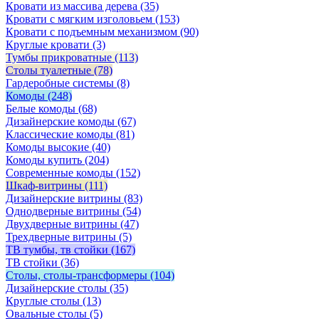
Кровати из массива дерева
(35)
Кровати с мягким изголовьем
(153)
Кровати с подъемным механизмом
(90)
Круглые кровати
(3)
Тумбы прикроватные
(113)
Столы туалетные
(78)
Гардеробные системы
(8)
Комоды
(248)
Белые комоды
(68)
Дизайнерские комоды
(67)
Классические комоды
(81)
Комоды высокие
(40)
Комоды купить
(204)
Современные комоды
(152)
Шкаф-витрины
(111)
Дизайнерские витрины
(83)
Однодверные витрины
(54)
Двухдверные витрины
(47)
Трехдверные витрины
(5)
ТВ тумбы, тв стойки
(167)
ТВ стойки
(36)
Столы, столы-трансформеры
(104)
Дизайнерские столы
(35)
Круглые столы
(13)
Овальные столы
(5)