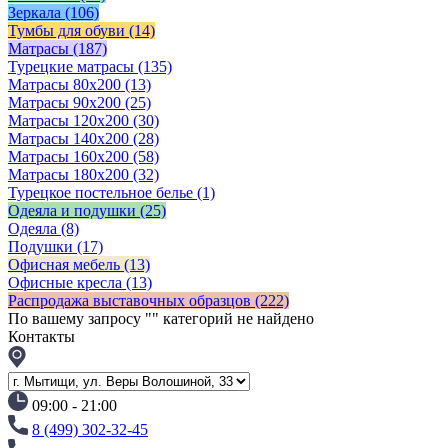
Зеркала
(106)
Тумбы для обуви
(14)
Матрасы
(187)
Турецкие матрасы
(135)
Матрасы 80x200
(13)
Матрасы 90х200
(25)
Матрасы 120х200
(30)
Матрасы 140х200
(28)
Матрасы 160х200
(58)
Матрасы 180х200
(32)
Турецкое постельное белье
(1)
Одеяла и подушки
(25)
Одеяла
(8)
Подушки
(17)
Офисная мебель
(13)
Офисные кресла
(13)
Распродажа выставочных образцов
(222)
По вашему запросу "
" категорий не найдено
Контакты
09:00 - 21:00
8 (499) 302-32-45