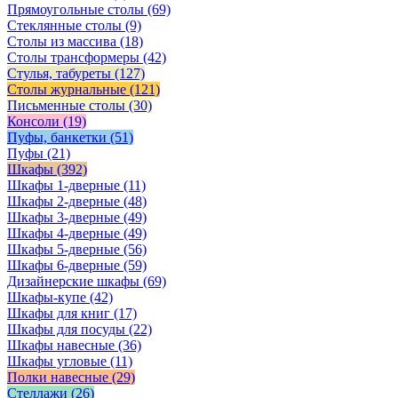
Прямоугольные столы
(69)
Стеклянные столы
(9)
Столы из массива
(18)
Столы трансформеры
(42)
Стулья, табуреты
(127)
Столы журнальные
(121)
Письменные столы
(30)
Консоли
(19)
Пуфы, банкетки
(51)
Пуфы
(21)
Шкафы
(392)
Шкафы 1-дверные
(11)
Шкафы 2-дверные
(48)
Шкафы 3-дверные
(49)
Шкафы 4-дверные
(49)
Шкафы 5-дверные
(56)
Шкафы 6-дверные
(59)
Дизайнерские шкафы
(69)
Шкафы-купе
(42)
Шкафы для книг
(17)
Шкафы для посуды
(22)
Шкафы навесные
(36)
Шкафы угловые
(11)
Полки навесные
(29)
Стеллажи
(26)