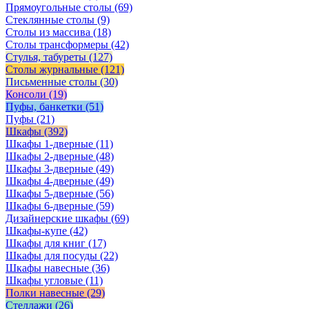
Прямоугольные столы
(69)
Стеклянные столы
(9)
Столы из массива
(18)
Столы трансформеры
(42)
Стулья, табуреты
(127)
Столы журнальные
(121)
Письменные столы
(30)
Консоли
(19)
Пуфы, банкетки
(51)
Пуфы
(21)
Шкафы
(392)
Шкафы 1-дверные
(11)
Шкафы 2-дверные
(48)
Шкафы 3-дверные
(49)
Шкафы 4-дверные
(49)
Шкафы 5-дверные
(56)
Шкафы 6-дверные
(59)
Дизайнерские шкафы
(69)
Шкафы-купе
(42)
Шкафы для книг
(17)
Шкафы для посуды
(22)
Шкафы навесные
(36)
Шкафы угловые
(11)
Полки навесные
(29)
Стеллажи
(26)