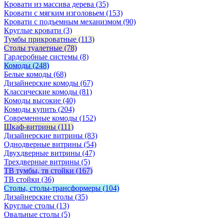
Кровати из массива дерева
(35)
Кровати с мягким изголовьем
(153)
Кровати с подъемным механизмом
(90)
Круглые кровати
(3)
Тумбы прикроватные
(113)
Столы туалетные
(78)
Гардеробные системы
(8)
Комоды
(248)
Белые комоды
(68)
Дизайнерские комоды
(67)
Классические комоды
(81)
Комоды высокие
(40)
Комоды купить
(204)
Современные комоды
(152)
Шкаф-витрины
(111)
Дизайнерские витрины
(83)
Однодверные витрины
(54)
Двухдверные витрины
(47)
Трехдверные витрины
(5)
ТВ тумбы, тв стойки
(167)
ТВ стойки
(36)
Столы, столы-трансформеры
(104)
Дизайнерские столы
(35)
Круглые столы
(13)
Овальные столы
(5)