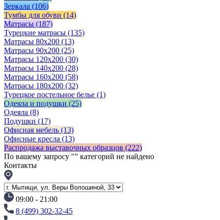
Зеркала
(106)
Тумбы для обуви
(14)
Матрасы
(187)
Турецкие матрасы
(135)
Матрасы 80x200
(13)
Матрасы 90х200
(25)
Матрасы 120х200
(30)
Матрасы 140х200
(28)
Матрасы 160х200
(58)
Матрасы 180х200
(32)
Турецкое постельное белье
(1)
Одеяла и подушки
(25)
Одеяла
(8)
Подушки
(17)
Офисная мебель
(13)
Офисные кресла
(13)
Распродажа выставочных образцов
(222)
По вашему запросу "
" категорий не найдено
Контакты
09:00 - 21:00
8 (499) 302-32-45