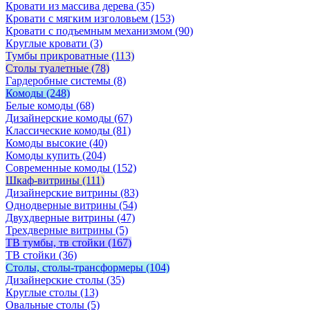
Кровати из массива дерева
(35)
Кровати с мягким изголовьем
(153)
Кровати с подъемным механизмом
(90)
Круглые кровати
(3)
Тумбы прикроватные
(113)
Столы туалетные
(78)
Гардеробные системы
(8)
Комоды
(248)
Белые комоды
(68)
Дизайнерские комоды
(67)
Классические комоды
(81)
Комоды высокие
(40)
Комоды купить
(204)
Современные комоды
(152)
Шкаф-витрины
(111)
Дизайнерские витрины
(83)
Однодверные витрины
(54)
Двухдверные витрины
(47)
Трехдверные витрины
(5)
ТВ тумбы, тв стойки
(167)
ТВ стойки
(36)
Столы, столы-трансформеры
(104)
Дизайнерские столы
(35)
Круглые столы
(13)
Овальные столы
(5)