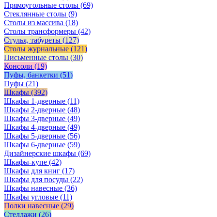
Прямоугольные столы
(69)
Стеклянные столы
(9)
Столы из массива
(18)
Столы трансформеры
(42)
Стулья, табуреты
(127)
Столы журнальные
(121)
Письменные столы
(30)
Консоли
(19)
Пуфы, банкетки
(51)
Пуфы
(21)
Шкафы
(392)
Шкафы 1-дверные
(11)
Шкафы 2-дверные
(48)
Шкафы 3-дверные
(49)
Шкафы 4-дверные
(49)
Шкафы 5-дверные
(56)
Шкафы 6-дверные
(59)
Дизайнерские шкафы
(69)
Шкафы-купе
(42)
Шкафы для книг
(17)
Шкафы для посуды
(22)
Шкафы навесные
(36)
Шкафы угловые
(11)
Полки навесные
(29)
Стеллажи
(26)