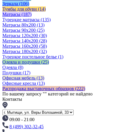
Зеркала
(106)
Тумбы для обуви
(14)
Матрасы
(187)
Турецкие матрасы
(135)
Матрасы 80x200
(13)
Матрасы 90х200
(25)
Матрасы 120х200
(30)
Матрасы 140х200
(28)
Матрасы 160х200
(58)
Матрасы 180х200
(32)
Турецкое постельное белье
(1)
Одеяла и подушки
(25)
Одеяла
(8)
Подушки
(17)
Офисная мебель
(13)
Офисные кресла
(13)
Распродажа выставочных образцов
(222)
По вашему запросу "
" категорий не найдено
Контакты
09:00 - 21:00
8 (499) 302-32-45