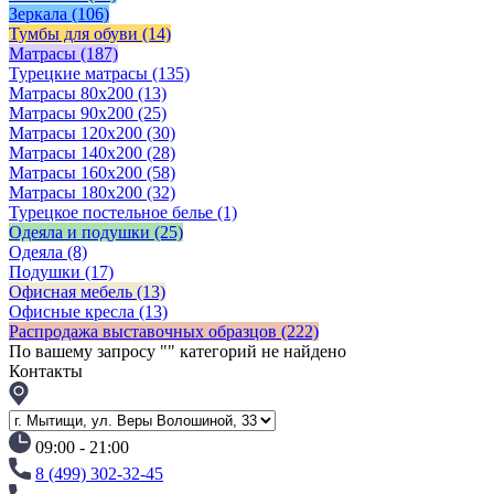
Зеркала
(106)
Тумбы для обуви
(14)
Матрасы
(187)
Турецкие матрасы
(135)
Матрасы 80x200
(13)
Матрасы 90х200
(25)
Матрасы 120х200
(30)
Матрасы 140х200
(28)
Матрасы 160х200
(58)
Матрасы 180х200
(32)
Турецкое постельное белье
(1)
Одеяла и подушки
(25)
Одеяла
(8)
Подушки
(17)
Офисная мебель
(13)
Офисные кресла
(13)
Распродажа выставочных образцов
(222)
По вашему запросу "
" категорий не найдено
Контакты
09:00 - 21:00
8 (499) 302-32-45