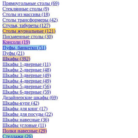
Прямоугольные столы
(69)
Стеклянные столы
(9)
Столы из массива
(18)
Столы трансформеры
(42)
Стулья, табуреты
(127)
Столы журнальные
(121)
Письменные столы
(30)
Консоли
(19)
Пуфы, банкетки
(51)
Пуфы
(21)
Шкафы
(392)
Шкафы 1-дверные
(11)
Шкафы 2-дверные
(48)
Шкафы 3-дверные
(49)
Шкафы 4-дверные
(49)
Шкафы 5-дверные
(56)
Шкафы 6-дверные
(59)
Дизайнерские шкафы
(69)
Шкафы-купе
(42)
Шкафы для книг
(17)
Шкафы для посуды
(22)
Шкафы навесные
(36)
Шкафы угловые
(11)
Полки навесные
(29)
Стеллажи
(26)