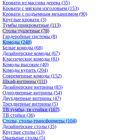
Кровати из массива дерева
(35)
Кровати с мягким изголовьем
(153)
Кровати с подъемным механизмом
(90)
Круглые кровати
(3)
Тумбы прикроватные
(113)
Столы туалетные
(78)
Гардеробные системы
(8)
Комоды
(248)
Белые комоды
(68)
Дизайнерские комоды
(67)
Классические комоды
(81)
Комоды высокие
(40)
Комоды купить
(204)
Современные комоды
(152)
Шкаф-витрины
(111)
Дизайнерские витрины
(83)
Однодверные витрины
(54)
Двухдверные витрины
(47)
Трехдверные витрины
(5)
ТВ тумбы, тв стойки
(167)
ТВ стойки
(36)
Столы, столы-трансформеры
(104)
Дизайнерские столы
(35)
Круглые столы
(13)
Овальные столы
(5)