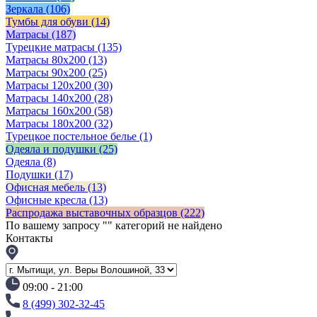
Зеркала
(106)
Тумбы для обуви
(14)
Матрасы
(187)
Турецкие матрасы
(135)
Матрасы 80x200
(13)
Матрасы 90х200
(25)
Матрасы 120х200
(30)
Матрасы 140х200
(28)
Матрасы 160х200
(58)
Матрасы 180х200
(32)
Турецкое постельное белье
(1)
Одеяла и подушки
(25)
Одеяла
(8)
Подушки
(17)
Офисная мебель
(13)
Офисные кресла
(13)
Распродажа выставочных образцов
(222)
По вашему запросу "
" категорий не найдено
Контакты
09:00 - 21:00
8 (499) 302-32-45