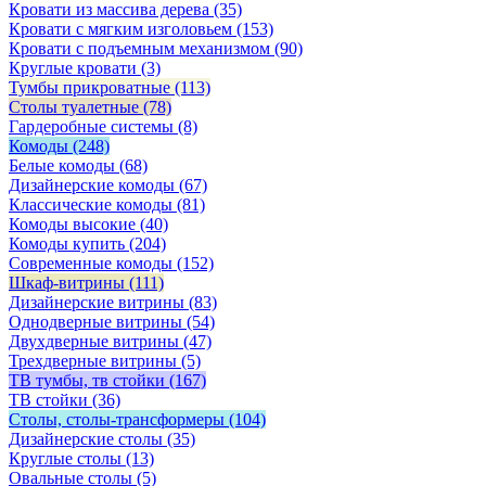
Кровати из массива дерева
(35)
Кровати с мягким изголовьем
(153)
Кровати с подъемным механизмом
(90)
Круглые кровати
(3)
Тумбы прикроватные
(113)
Столы туалетные
(78)
Гардеробные системы
(8)
Комоды
(248)
Белые комоды
(68)
Дизайнерские комоды
(67)
Классические комоды
(81)
Комоды высокие
(40)
Комоды купить
(204)
Современные комоды
(152)
Шкаф-витрины
(111)
Дизайнерские витрины
(83)
Однодверные витрины
(54)
Двухдверные витрины
(47)
Трехдверные витрины
(5)
ТВ тумбы, тв стойки
(167)
ТВ стойки
(36)
Столы, столы-трансформеры
(104)
Дизайнерские столы
(35)
Круглые столы
(13)
Овальные столы
(5)