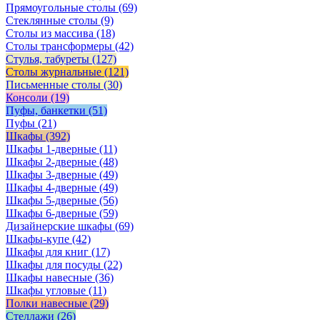
Прямоугольные столы
(69)
Стеклянные столы
(9)
Столы из массива
(18)
Столы трансформеры
(42)
Стулья, табуреты
(127)
Столы журнальные
(121)
Письменные столы
(30)
Консоли
(19)
Пуфы, банкетки
(51)
Пуфы
(21)
Шкафы
(392)
Шкафы 1-дверные
(11)
Шкафы 2-дверные
(48)
Шкафы 3-дверные
(49)
Шкафы 4-дверные
(49)
Шкафы 5-дверные
(56)
Шкафы 6-дверные
(59)
Дизайнерские шкафы
(69)
Шкафы-купе
(42)
Шкафы для книг
(17)
Шкафы для посуды
(22)
Шкафы навесные
(36)
Шкафы угловые
(11)
Полки навесные
(29)
Стеллажи
(26)