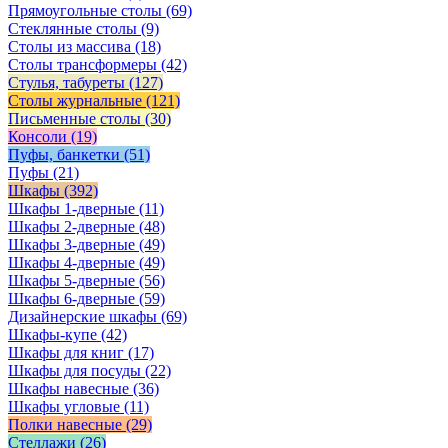
Прямоугольные столы
(69)
Стеклянные столы
(9)
Столы из массива
(18)
Столы трансформеры
(42)
Стулья, табуреты
(127)
Столы журнальные
(121)
Письменные столы
(30)
Консоли
(19)
Пуфы, банкетки
(51)
Пуфы
(21)
Шкафы
(392)
Шкафы 1-дверные
(11)
Шкафы 2-дверные
(48)
Шкафы 3-дверные
(49)
Шкафы 4-дверные
(49)
Шкафы 5-дверные
(56)
Шкафы 6-дверные
(59)
Дизайнерские шкафы
(69)
Шкафы-купе
(42)
Шкафы для книг
(17)
Шкафы для посуды
(22)
Шкафы навесные
(36)
Шкафы угловые
(11)
Полки навесные
(29)
Стеллажи
(26)