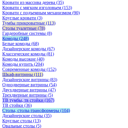
Кровати из массива дерева
(35)
Кровати с мягким изголовьем
(153)
Кровати с подъемным механизмом
(90)
Круглые кровати
(3)
Тумбы прикроватные
(113)
Столы туалетные
(78)
Гардеробные системы
(8)
Комоды
(248)
Белые комоды
(68)
Дизайнерские комоды
(67)
Классические комоды
(81)
Комоды высокие
(40)
Комоды купить
(204)
Современные комоды
(152)
Шкаф-витрины
(111)
Дизайнерские витрины
(83)
Однодверные витрины
(54)
Двухдверные витрины
(47)
Трехдверные витрины
(5)
ТВ тумбы, тв стойки
(167)
ТВ стойки
(36)
Столы, столы-трансформеры
(104)
Дизайнерские столы
(35)
Круглые столы
(13)
Овальные столы
(5)