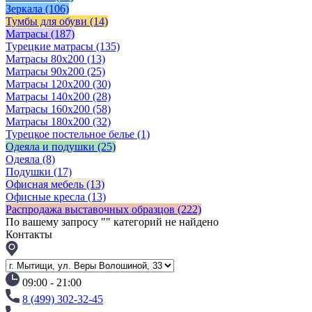
Зеркала
(106)
Тумбы для обуви
(14)
Матрасы
(187)
Турецкие матрасы
(135)
Матрасы 80x200
(13)
Матрасы 90х200
(25)
Матрасы 120х200
(30)
Матрасы 140х200
(28)
Матрасы 160х200
(58)
Матрасы 180х200
(32)
Турецкое постельное белье
(1)
Одеяла и подушки
(25)
Одеяла
(8)
Подушки
(17)
Офисная мебель
(13)
Офисные кресла
(13)
Распродажа выставочных образцов
(222)
По вашему запросу "
" категорий не найдено
Контакты
09:00 - 21:00
8 (499) 302-32-45