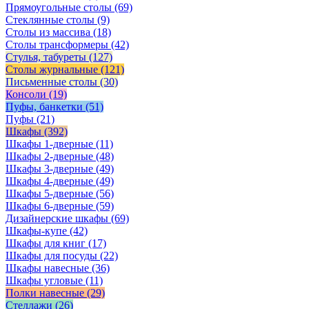
Прямоугольные столы
(69)
Стеклянные столы
(9)
Столы из массива
(18)
Столы трансформеры
(42)
Стулья, табуреты
(127)
Столы журнальные
(121)
Письменные столы
(30)
Консоли
(19)
Пуфы, банкетки
(51)
Пуфы
(21)
Шкафы
(392)
Шкафы 1-дверные
(11)
Шкафы 2-дверные
(48)
Шкафы 3-дверные
(49)
Шкафы 4-дверные
(49)
Шкафы 5-дверные
(56)
Шкафы 6-дверные
(59)
Дизайнерские шкафы
(69)
Шкафы-купе
(42)
Шкафы для книг
(17)
Шкафы для посуды
(22)
Шкафы навесные
(36)
Шкафы угловые
(11)
Полки навесные
(29)
Стеллажи
(26)