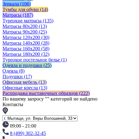
Зеркала
(106)
Тумбы для обуви
(14)
Матрасы
(187)
Турецкие матрасы
(135)
Матрасы 80x200
(13)
Матрасы 90х200
(25)
Матрасы 120х200
(30)
Матрасы 140х200
(28)
Матрасы 160х200
(58)
Матрасы 180х200
(32)
Турецкое постельное белье
(1)
Одеяла и подушки
(25)
Одеяла
(8)
Подушки
(17)
Офисная мебель
(13)
Офисные кресла
(13)
Распродажа выставочных образцов
(222)
По вашему запросу "
" категорий не найдено
Контакты
09:00 - 21:00
8 (499) 302-32-45