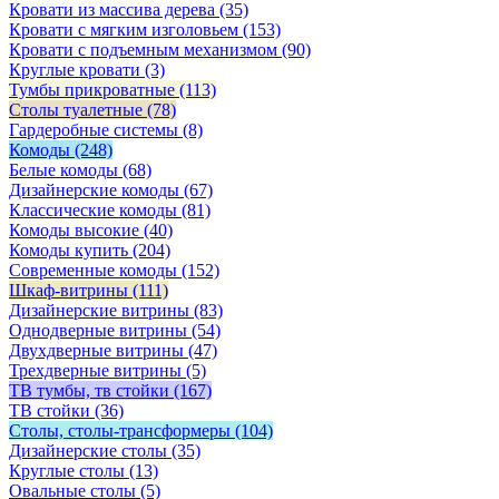
Кровати из массива дерева
(35)
Кровати с мягким изголовьем
(153)
Кровати с подъемным механизмом
(90)
Круглые кровати
(3)
Тумбы прикроватные
(113)
Столы туалетные
(78)
Гардеробные системы
(8)
Комоды
(248)
Белые комоды
(68)
Дизайнерские комоды
(67)
Классические комоды
(81)
Комоды высокие
(40)
Комоды купить
(204)
Современные комоды
(152)
Шкаф-витрины
(111)
Дизайнерские витрины
(83)
Однодверные витрины
(54)
Двухдверные витрины
(47)
Трехдверные витрины
(5)
ТВ тумбы, тв стойки
(167)
ТВ стойки
(36)
Столы, столы-трансформеры
(104)
Дизайнерские столы
(35)
Круглые столы
(13)
Овальные столы
(5)