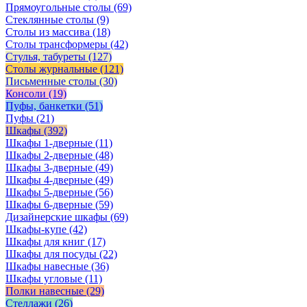
Прямоугольные столы
(69)
Стеклянные столы
(9)
Столы из массива
(18)
Столы трансформеры
(42)
Стулья, табуреты
(127)
Столы журнальные
(121)
Письменные столы
(30)
Консоли
(19)
Пуфы, банкетки
(51)
Пуфы
(21)
Шкафы
(392)
Шкафы 1-дверные
(11)
Шкафы 2-дверные
(48)
Шкафы 3-дверные
(49)
Шкафы 4-дверные
(49)
Шкафы 5-дверные
(56)
Шкафы 6-дверные
(59)
Дизайнерские шкафы
(69)
Шкафы-купе
(42)
Шкафы для книг
(17)
Шкафы для посуды
(22)
Шкафы навесные
(36)
Шкафы угловые
(11)
Полки навесные
(29)
Стеллажи
(26)