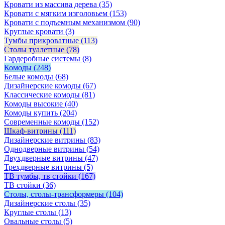
Кровати из массива дерева
(35)
Кровати с мягким изголовьем
(153)
Кровати с подъемным механизмом
(90)
Круглые кровати
(3)
Тумбы прикроватные
(113)
Столы туалетные
(78)
Гардеробные системы
(8)
Комоды
(248)
Белые комоды
(68)
Дизайнерские комоды
(67)
Классические комоды
(81)
Комоды высокие
(40)
Комоды купить
(204)
Современные комоды
(152)
Шкаф-витрины
(111)
Дизайнерские витрины
(83)
Однодверные витрины
(54)
Двухдверные витрины
(47)
Трехдверные витрины
(5)
ТВ тумбы, тв стойки
(167)
ТВ стойки
(36)
Столы, столы-трансформеры
(104)
Дизайнерские столы
(35)
Круглые столы
(13)
Овальные столы
(5)