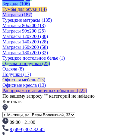
Зеркала
(106)
Тумбы для обуви
(14)
Матрасы
(187)
Турецкие матрасы
(135)
Матрасы 80x200
(13)
Матрасы 90х200
(25)
Матрасы 120х200
(30)
Матрасы 140х200
(28)
Матрасы 160х200
(58)
Матрасы 180х200
(32)
Турецкое постельное белье
(1)
Одеяла и подушки
(25)
Одеяла
(8)
Подушки
(17)
Офисная мебель
(13)
Офисные кресла
(13)
Распродажа выставочных образцов
(222)
По вашему запросу "
" категорий не найдено
Контакты
09:00 - 21:00
8 (499) 302-32-45