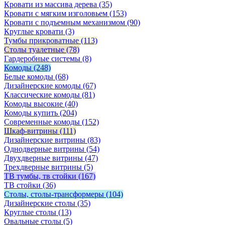
Кровати из массива дерева
(35)
Кровати с мягким изголовьем
(153)
Кровати с подъемным механизмом
(90)
Круглые кровати
(3)
Тумбы прикроватные
(113)
Столы туалетные
(78)
Гардеробные системы
(8)
Комоды
(248)
Белые комоды
(68)
Дизайнерские комоды
(67)
Классические комоды
(81)
Комоды высокие
(40)
Комоды купить
(204)
Современные комоды
(152)
Шкаф-витрины
(111)
Дизайнерские витрины
(83)
Однодверные витрины
(54)
Двухдверные витрины
(47)
Трехдверные витрины
(5)
ТВ тумбы, тв стойки
(167)
ТВ стойки
(36)
Столы, столы-трансформеры
(104)
Дизайнерские столы
(35)
Круглые столы
(13)
Овальные столы
(5)