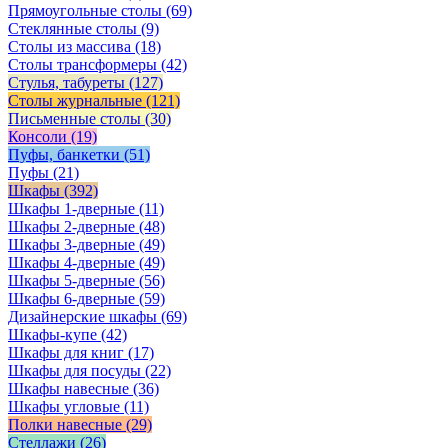
Прямоугольные столы
(69)
Стеклянные столы
(9)
Столы из массива
(18)
Столы трансформеры
(42)
Стулья, табуреты
(127)
Столы журнальные
(121)
Письменные столы
(30)
Консоли
(19)
Пуфы, банкетки
(51)
Пуфы
(21)
Шкафы
(392)
Шкафы 1-дверные
(11)
Шкафы 2-дверные
(48)
Шкафы 3-дверные
(49)
Шкафы 4-дверные
(49)
Шкафы 5-дверные
(56)
Шкафы 6-дверные
(59)
Дизайнерские шкафы
(69)
Шкафы-купе
(42)
Шкафы для книг
(17)
Шкафы для посуды
(22)
Шкафы навесные
(36)
Шкафы угловые
(11)
Полки навесные
(29)
Стеллажи
(26)