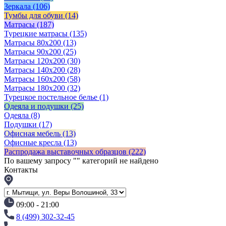
Зеркала
(106)
Тумбы для обуви
(14)
Матрасы
(187)
Турецкие матрасы
(135)
Матрасы 80x200
(13)
Матрасы 90х200
(25)
Матрасы 120х200
(30)
Матрасы 140х200
(28)
Матрасы 160х200
(58)
Матрасы 180х200
(32)
Турецкое постельное белье
(1)
Одеяла и подушки
(25)
Одеяла
(8)
Подушки
(17)
Офисная мебель
(13)
Офисные кресла
(13)
Распродажа выставочных образцов
(222)
По вашему запросу "
" категорий не найдено
Контакты
09:00 - 21:00
8 (499) 302-32-45